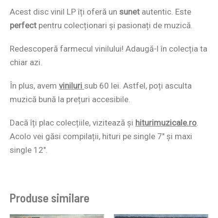
Acest disc vinil LP îți oferă un
sunet
autentic. Este
perfect
pentru colecționari și pasionați de muzică.
Redescoperă farmecul vinilului! Adaugă-l în colecția ta
chiar azi.
În plus, avem
viniluri
sub 60 lei. Astfel, poți asculta
muzică bună la prețuri accesibile.
Dacă îți plac colecțiile, vizitează și
hiturimuzicale.ro
.
Acolo vei găsi compilații, hituri pe single 7″ și maxi
single 12″.
Produse similare