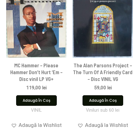
MC Hammer – Please
The Alan Parsons Project –
Hammer Don’t Hurt ‘Em –
The Turn Of A Friendly Card
Disc vinil LP VG+
– Disc VINIL VG
119,00
lei
59,00
lei
Adaugă În Coș
Adaugă În Coș
VINIL
Viniluri sub 60 lei
Adaugă la Wishlist
Adaugă la Wishlist