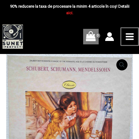
Skip
Mai
Disc
90% reducere la taxa de procesare la minim 4 articole în coș! Detalii
VINIL
to
aici.
Me
LP
content
VG
VG+
Cantitate
Schubert,
Schumann,
Medelssohn
-
Disc
VINIL
LP
VG
VG+