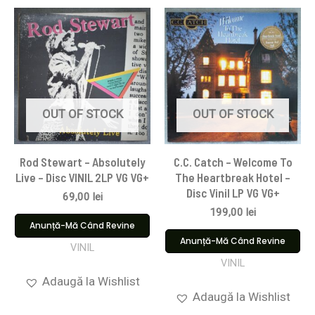
OUT OF STOCK
OUT OF STOCK
Rod Stewart – Absolutely
C.C. Catch – Welcome To
Live – Disc VINIL 2LP VG VG+
The Heartbreak Hotel –
Disc Vinil LP VG VG+
69,00
lei
199,00
lei
Anunță-Mă Când Revine
Anunță-Mă Când Revine
VINIL
VINIL
Adaugă la Wishlist
Adaugă la Wishlist