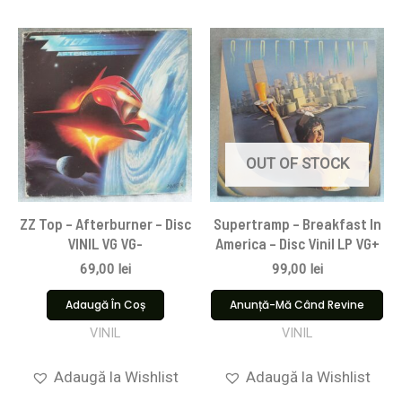
OUT OF STOCK
ZZ Top – Afterburner – Disc
Supertramp – Breakfast In
VINIL VG VG-
America – Disc Vinil LP VG+
69,00
lei
99,00
lei
Adaugă În Coș
Anunță-Mă Când Revine
VINIL
VINIL
Adaugă la Wishlist
Adaugă la Wishlist