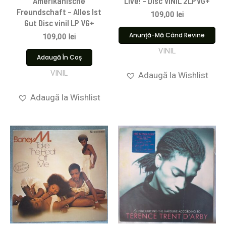
Amerikanische
Live! – Disc VINIL 2LPVG+
Freundschaft – Alles Ist
109,00
lei
Gut Disc vinil LP VG+
Anunță-Mă Când Revine
109,00
lei
VINIL
Adaugă În Coș
VINIL
Adaugă la Wishlist
Adaugă la Wishlist