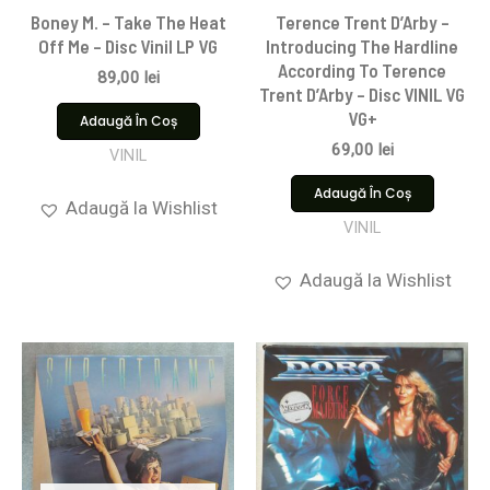
Boney M. – Take The Heat
Terence Trent D’Arby –
Off Me – Disc Vinil LP VG
Introducing The Hardline
According To Terence
89,00
lei
Trent D’Arby – Disc VINIL VG
VG+
Adaugă În Coș
69,00
lei
VINIL
Adaugă În Coș
Adaugă la Wishlist
VINIL
Adaugă la Wishlist