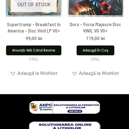
OUT OF STOCK
Supertramp – Breakfast In
Doro – Force Majeure Disc
America – Disc Vinil LP VG+
VINIL VG VG+
99,00
lei
119,00
lei
Anunță-Mă Când Revine
Adaugă În Coș
VINIL
VINIL
Adaugă la Wishlist
Adaugă la Wishlist