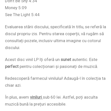
Don’t Be Shy 4:34
Money 5:09
See The Light 5:44
Evaluarea stării discului, specificată în titlu, se referă la
discul propriu-zis. Pentru starea coperții, vă rugăm să
consultați pozele, inclusiv ultima imagine cu cotorul
discului.
Acest disc vinil LP îți oferă un
sunet
autentic. Este
perfect
pentru colecționari și pasionați de muzică.
Redescoperă farmecul vinilului! Adaugă-l în colecția ta
chiar azi.
În plus, avem
viniluri
sub 60 lei. Astfel, poți asculta
muzică bună la prețuri accesibile.