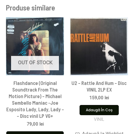
Produse similare
OUT OF STOCK
Flashdance (Original
U2 – Rattle And Hum – Disc
Soundtrack From The
VINIL 2LP EX
Motion Picture) – Michael
159,00
lei
Sembello Maniac -Joe
Esposito Lady, Lady, Lady –
Adaugă În Coș
– Disc vinil LP VG+
VINIL
79,00
lei
Adaugă la Wishlist