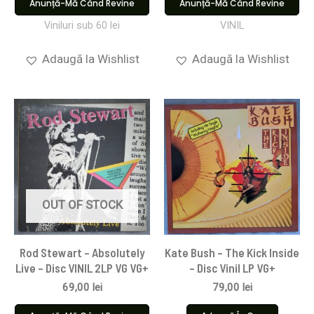
Anunță-Mă Când Revine
Anunță-Mă Când Revine
Viniluri sub 60 lei
VINIL
Adaugă la Wishlist
Adaugă la Wishlist
OUT OF STOCK
Rod Stewart – Absolutely
Kate Bush – The Kick Inside
Live – Disc VINIL 2LP VG VG+
– Disc Vinil LP VG+
69,00
lei
79,00
lei