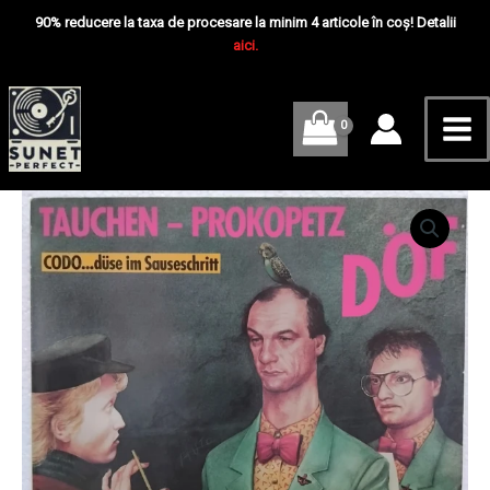
Skip
Mai
DÖF
90% reducere la taxa de procesare la minim 4 articole în coș! Detalii
-
to
aici.
Me
Disc
content
VINIL
LP
VG
VG+
Cantitate
Tauchen
-
Prokopetz
–
DÖF
-
Disc
VINIL
LP
VG
VG+