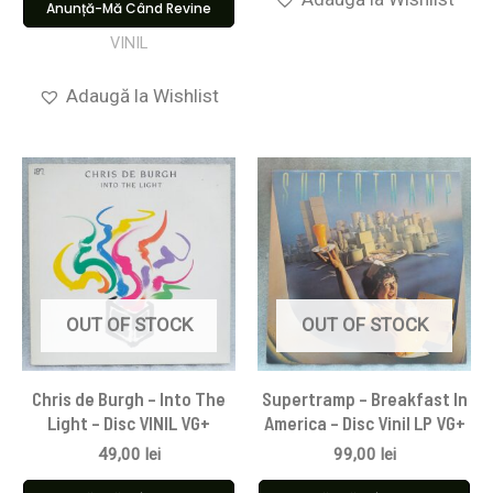
Anunță-Mă Când Revine
VINIL
Adaugă la Wishlist
OUT OF STOCK
OUT OF STOCK
Chris de Burgh – Into The
Supertramp – Breakfast In
Light – Disc VINIL VG+
America – Disc Vinil LP VG+
49,00
lei
99,00
lei