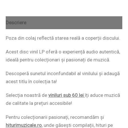
Descriere
Poza din colaj reflectă starea reală a coperții discului.
Acest disc vinil LP oferă o experiență audio autentică,
ideală pentru colecționari și pasionați de muzică.
Descoperă sunetul inconfundabil al vinilului și adaugă
acest titlu în colecția ta!
Selecția noastră de
viniluri sub 60 lei
îți aduce muzică
de calitate la prețuri accesibile!
Pentru colecționarii pasionați, recomandăm și
hiturimuzicale.ro
,
unde găsești compilații, hituri pe