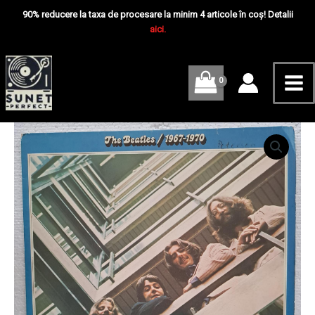
Skip
Mai
90% reducere la taxa de procesare la minim 4 articole în coș! Detalii
to
aici.
Me
content