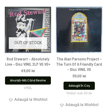
OUT OF STOCK
Rod Stewart – Absolutely
The Alan Parsons Project –
Live – Disc VINIL 2LP VG VG+
The Turn Of A Friendly Card
– Disc VINIL VG
69,00
lei
59,00
lei
Anunță-Mă Când Revine
Adaugă În Coș
VINIL
Viniluri sub 60 lei
Adaugă la Wishlist
Adaugă la Wishlist