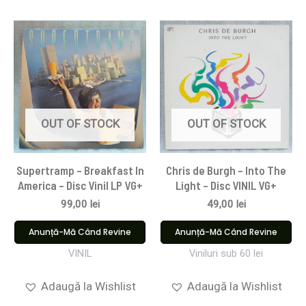
OUT OF STOCK
OUT OF STOCK
Supertramp – Breakfast In
Chris de Burgh – Into The
America – Disc Vinil LP VG+
Light – Disc VINIL VG+
99,00
lei
49,00
lei
Anunță-Mă Când Revine
Anunță-Mă Când Revine
VINIL
Viniluri sub 60 lei
Adaugă la Wishlist
Adaugă la Wishlist