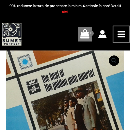
Skip
Mai
90% reducere la taxa de procesare la minim 4 articole în coș! Detalii
to
aici.
Me
content