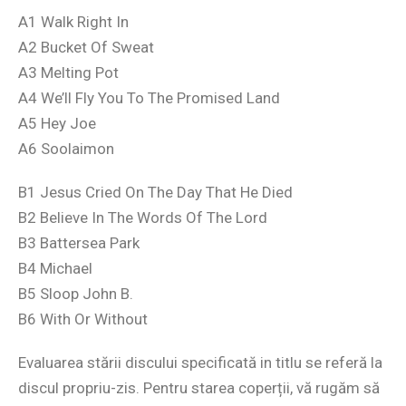
A1 Walk Right In
A2 Bucket Of Sweat
A3 Melting Pot
A4 We’ll Fly You To The Promised Land
A5 Hey Joe
A6 Soolaimon
B1 Jesus Cried On The Day That He Died
B2 Believe In The Words Of The Lord
B3 Battersea Park
B4 Michael
B5 Sloop John B.
B6 With Or Without
Evaluarea stării discului specificată in titlu se referă la
discul propriu-zis. Pentru starea coperții, vă rugăm să