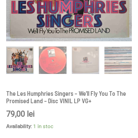
Disc
VINIL
LP
VG+
The Les Humphries Singers – We’ll Fly You To The
Promised Land – Disc VINIL LP VG+
79,00
lei
Availability:
1 în stoc