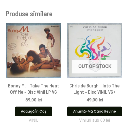
Produse similare
OUT OF STOCK
Boney M. – Take The Heat
Chris de Burgh – Into The
Off Me – Disc Vinil LP VG
Light – Disc VINIL VG+
89,00
lei
49,00
lei
Adaugă În Coș
Anunță-Mă Când Revine
VINIL
Viniluri sub 60 lei