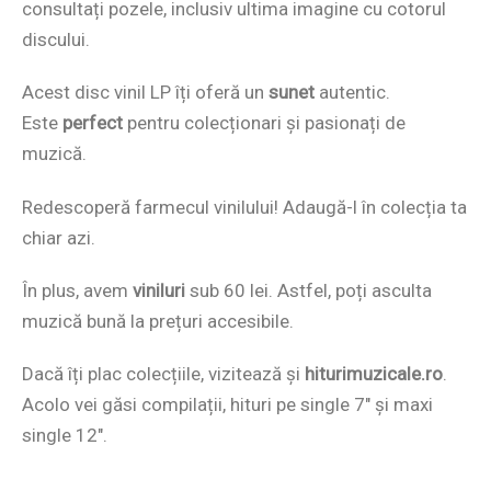
consultați pozele, inclusiv ultima imagine cu cotorul
discului.
Acest disc vinil LP îți oferă un
sunet
autentic.
Este
perfect
pentru colecționari și pasionați de
muzică.
Redescoperă farmecul vinilului! Adaugă-l în colecția ta
chiar azi.
În plus, avem
viniluri
sub 60 lei. Astfel, poți asculta
muzică bună la prețuri accesibile.
Dacă îți plac colecțiile, vizitează și
hiturimuzicale.ro
.
Acolo vei găsi compilații, hituri pe single 7″ și maxi
single 12″.