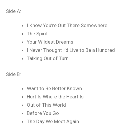
Side A:
I Know You’re Out There Somewhere
The Spirit
Your Wildest Dreams
I Never Thought I’d Live to Be a Hundred
Talking Out of Turn
Side B:
Want to Be Better Known
Hurt Is Where the Heart Is
Out of This World
Before You Go
The Day We Meet Again