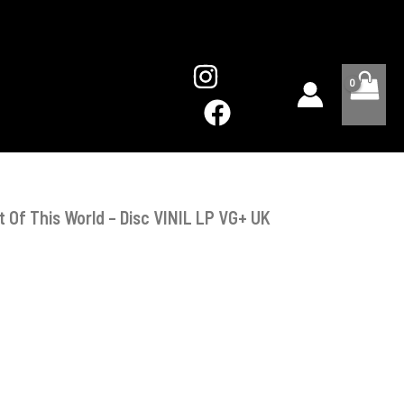
Out
Of
This
World
-
Disc
VINIL
LP
VG+
UK
 Of This World – Disc VINIL LP VG+ UK