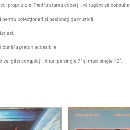
discul propriu-zis. Pentru starea coperții, vă rugăm să consulta
t
pentru colecționari și pasionați de muzică.
ar azi.
ă bună la prețuri accesibile.
o vei găsi compilații, hituri pe single 7″ și maxi single 12″.