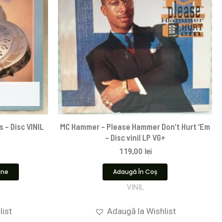
s – Disc VINIL
MC Hammer – Please Hammer Don’t Hurt ‘Em
– Disc vinil LP VG+
119,00
lei
ine
Adaugă În Coș
VINIL
list
Adaugă la Wishlist