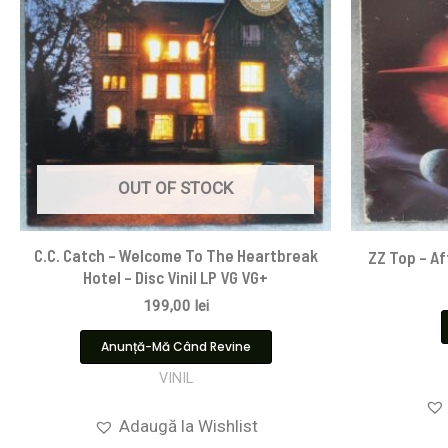
OUT OF STOCK
C.C. Catch – Welcome To The Heartbreak
ZZ Top – Af
Hotel – Disc Vinil LP VG VG+
199,00
lei
Anunță-Mă Când Revine
VINIL
Adaugă la Wishlist