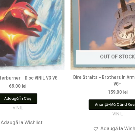
OUT OF STOCK
Dire Straits ‎– Brothers In Arm
terburner – Disc VINIL VG VG-
VG+
69,00
lei
159,00
lei
Adaugă În Coș
Anunță-Mă Când Rev
VINIL
VINIL
Adaugă la Wishlist
Adaugă la Wish