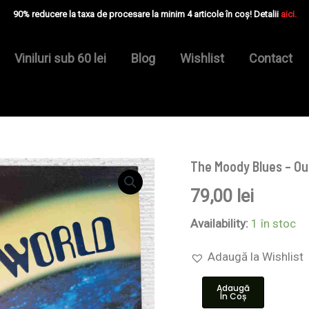
90% reducere la taxa de procesare la minim 4 articole în coș! Detalii
aici.
Viniluri sub 60 lei
Blog
Wishlist
Contact
The Moody Blues – Out
Cantitate
The
79,00
lei
Moody
Blues
–
Availability:
1 în stoc
Out
Of
Adaugă la Wishlist
This
World
Adaugă
-
În Coș
Disc