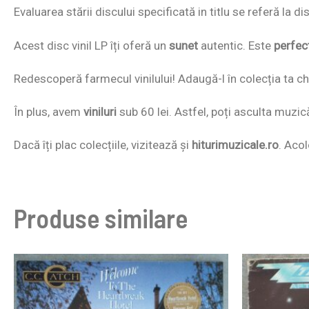
Evaluarea stării discului specificată in titlu se referă la 
Acest disc vinil LP îți oferă un
sunet
autentic. Este
perfec
Redescoperă farmecul vinilului! Adaugă-l în colecția ta chi
În plus, avem
viniluri
sub 60 lei. Astfel, poți asculta muzic
Dacă îți plac colecțiile, vizitează și
hiturimuzicale.ro
. Acol
Produse similare