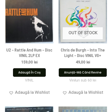
OUT OF STOCK
U2 – Rattle And Hum – Disc
Chris de Burgh – Into The
VINIL 2LP EX
Light – Disc VINIL VG+
159,00
lei
49,00
lei
Adaugă În Coș
Anunță-Mă Când Revine
VINIL
Viniluri sub 60 lei
Adaugă la Wishlist
Adaugă la Wishlist