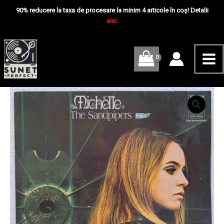
Skip
Mai
-
90% reducere la taxa de procesare la minim 4 articole în coș! Detalii
Disc
to
aici.
Me
VINIL
content
LP
VG
Cantitate
The
Sandpipers
–
Michelle
-
Disc
VINIL
LP
VG