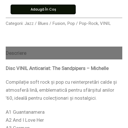
Adaugă În Coș
Categorii:
Jazz / Blues / Fusion
,
Pop / Pop-Rock
,
VINIL
Descriere
Disc VINIL Anticariat: The Sandpipers – Michelle
Compilație soft rock și pop cu reinterpretări calde și
atmosferă lină, emblematică pentru sfârșitul anilor
’60, ideală pentru colecționari și nostalgici.
A1 Guantanamera
A2 And I Love Her
A3 Carmen