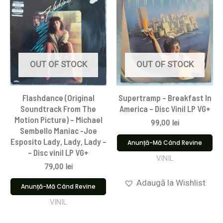
OUT OF STOCK
OUT OF STOCK
Flashdance (Original
Supertramp – Breakfast In
Soundtrack From The
America – Disc Vinil LP VG+
Motion Picture) – Michael
99,00
lei
Sembello Maniac -Joe
Esposito Lady, Lady, Lady –
Anunță-Mă Când Revine
– Disc vinil LP VG+
VINIL
79,00
lei
Adaugă la Wishlist
Anunță-Mă Când Revine
VINIL