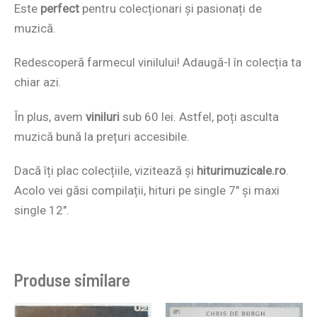
Este
perfect
pentru colecționari și pasionați de
muzică.
Redescoperă farmecul vinilului! Adaugă-l în colecția ta
chiar azi.
În plus, avem
viniluri
sub 60 lei. Astfel, poți asculta
muzică bună la prețuri accesibile.
Dacă îți plac colecțiile, vizitează și
hiturimuzicale.ro
.
Acolo vei găsi compilații, hituri pe single 7″ și maxi
single 12″.
Produse similare