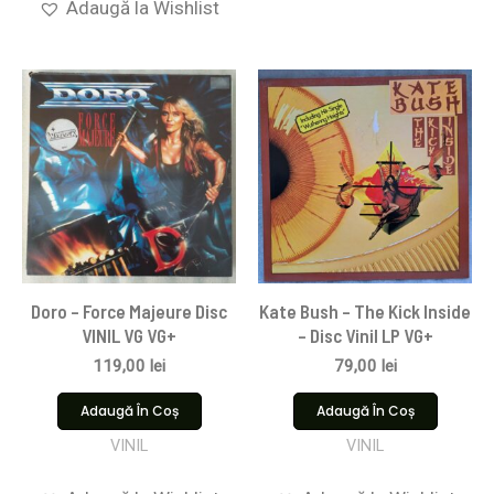
Adaugă la Wishlist
Doro – Force Majeure Disc
Kate Bush – The Kick Inside
VINIL VG VG+
– Disc Vinil LP VG+
119,00
lei
79,00
lei
Adaugă În Coș
Adaugă În Coș
VINIL
VINIL