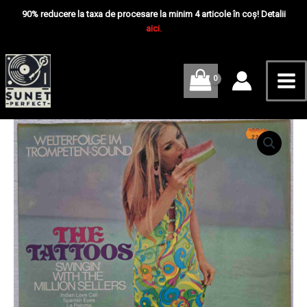
Skip
Mai
With
90% reducere la taxa de procesare la minim 4 articole în coș! Detalii
The
to
aici.
Me
Million
content
Sellers
-
Disc
VINIL
2LP
VG
Cantitate
VG+
The
Tattoos
–
Swingin'
With
The
Million
Sellers
-
Disc
VINIL
2LP
VG