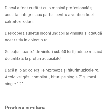
Discul a fost curățat cu o mașină profesională și
ascultat integral sau parțial pentru a verifica fidel
calitatea redării.
Descoperă sunetul inconfundabil al vinilului și adaugă
acest titlu în colecția ta!
Selecția noastră de
viniluri sub 60 lei
îți aduce muzică
de calitate la prețuri accesibile!
Dacă îți plac colecțiile, vizitează și
hiturimuzicale.ro
.
Acolo vei găsi compilații, hituri pe single 7″ și maxi
single 12″.
Produse similare