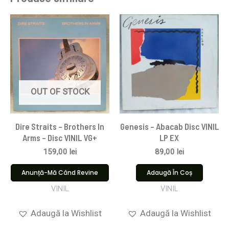
OUT OF STOCK
Dire Straits ‎– Brothers In
Genesis – Abacab Disc VINIL
Arms – Disc VINIL VG+
LP EX
159,00
lei
89,00
lei
Anunță-Mă Când Revine
Adaugă În Coș
VINIL
VINIL
Adaugă la Wishlist
Adaugă la Wishlist