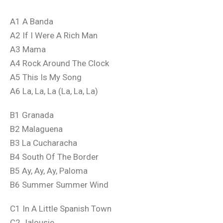
A1 A Banda
A2 If I Were A Rich Man
A3 Mama
A4 Rock Around The Clock
A5 This Is My Song
A6 La, La, La (La, La, La)
B1 Granada
B2 Malaguena
B3 La Cucharacha
B4 South Of The Border
B5 Ay, Ay, Ay, Paloma
B6 Summer Summer Wind
C1 In A Little Spanish Town
C2 Jalousie