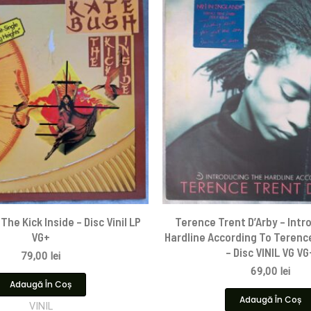
The Kick Inside – Disc Vinil LP
Terence Trent D’Arby – Intr
VG+
Hardline According To Terence
– Disc VINIL VG VG
79,00
lei
69,00
lei
Adaugă În Coș
Adaugă În Coș
VINIL