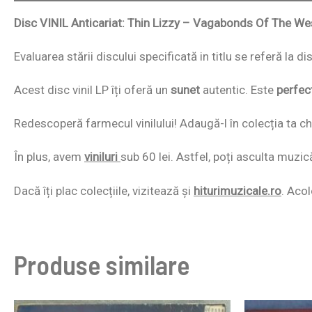
Disc VINIL Anticariat: Thin Lizzy – Vagabonds Of The W
Evaluarea stării discului specificată in titlu se referă la d
Acest disc vinil LP îți oferă un
sunet
autentic. Este
perfec
Redescoperă farmecul vinilului! Adaugă-l în colecția ta chi
În plus, avem
viniluri
sub 60 lei. Astfel, poți asculta muzic
Dacă îți plac colecțiile, vizitează și
hiturimuzicale.ro
. Acol
Produse similare