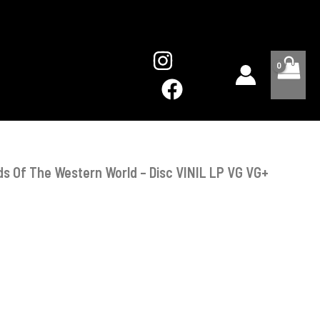
Of
The
Western
World
-
Disc
VINIL
LP
VG
VG+
ds Of The Western World – Disc VINIL LP VG VG+