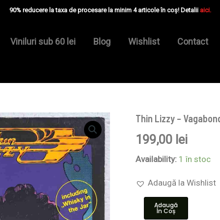
90% reducere la taxa de procesare la minim 4 articole în coș! Detalii
aici.
Viniluri sub 60 lei
Blog
Wishlist
Contact
Thin Lizzy – Vagabon
Cantitate
Thin
199,00
lei
Lizzy
–
Vagabonds
Availability:
1 în stoc
Of
The
Adaugă la Wishlist
Western
World
Adaugă
-
În Coș
Disc