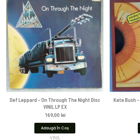
Def Leppard – On Through The Night Disc
Kate Bush – 
VINIL LP EX
169,00
lei
Adaugă În Coș
VINIL