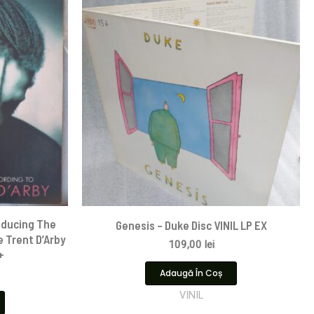
oducing The
Genesis – Duke Disc VINIL LP EX
 Trent D’Arby
109,00
lei
+
Adaugă În Coș
VINIL