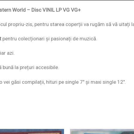
estern World – Disc VINIL LP VG VG+
iscul propriu-zis, pentru starea coperții va rugăm să vă uitați 
t
pentru colecționari și pasionați de muzică.
ar azi.
ă bună la prețuri accesibile.
o vei găsi compilații, hituri pe single 7″ și maxi single 12″.