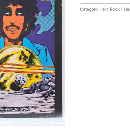
VINIL
LP
Categorii:
Hard Rock / He
VG
VG+