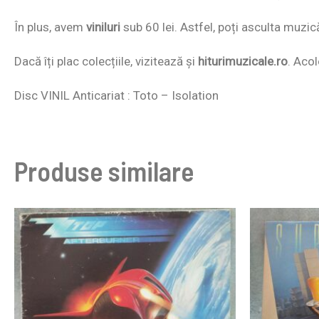
În plus, avem
viniluri
sub 60 lei. Astfel, poți asculta muzic
Dacă îți plac colecțiile, vizitează și
hiturimuzicale.ro
. Acol
Disc VINIL Anticariat : Toto – Isolation
Produse similare