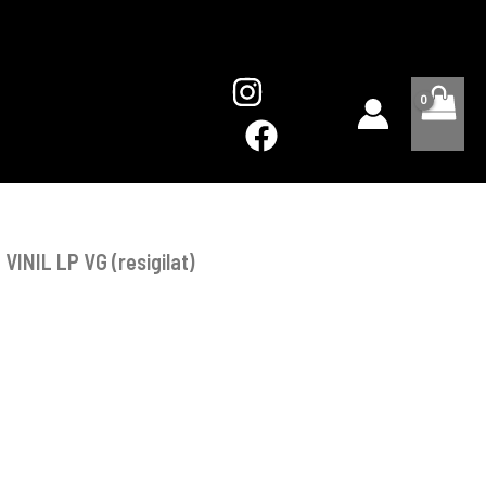
Disc
VINIL
LP
VG
(resigilat)
 VINIL LP VG (resigilat)