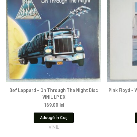
Def Leppard – On Through The Night Disc
Pink Floyd ‎–
VINIL LP EX
169,00
lei
Adaugă În Coș
VINIL