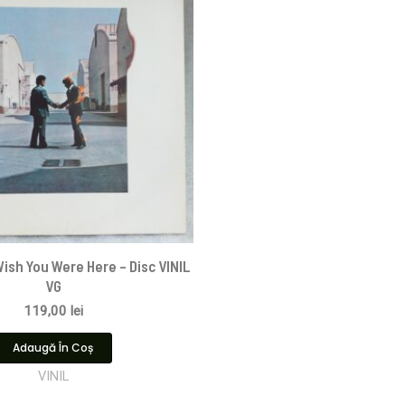
 Wish You Were Here – Disc VINIL
VG
119,00
lei
Adaugă În Coș
VINIL