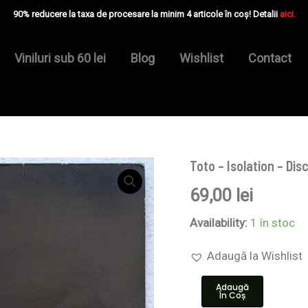
90% reducere la taxa de procesare la minim 4 articole în coș! Detalii
aici.
Viniluri sub 60 lei
Blog
Wishlist
Contact
Toto – Isolation – Disc
Cantitate
Toto
69,00
lei
–
Isolation
-
Availability:
1 în stoc
Disc
VINIL
Adaugă la Wishlist
LP
VG
Adaugă
(resigilat)
În Coș