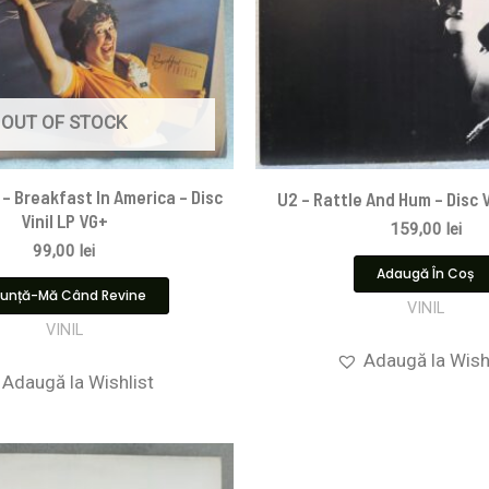
OUT OF STOCK
– Breakfast In America – Disc
U2 – Rattle And Hum – Disc 
Vinil LP VG+
159,00
lei
99,00
lei
Adaugă În Coș
unță-Mă Când Revine
VINIL
VINIL
Adaugă la Wish
Adaugă la Wishlist