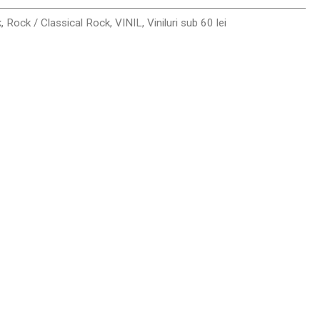
k
,
Rock / Classical Rock
,
VINIL
,
Viniluri sub 60 lei