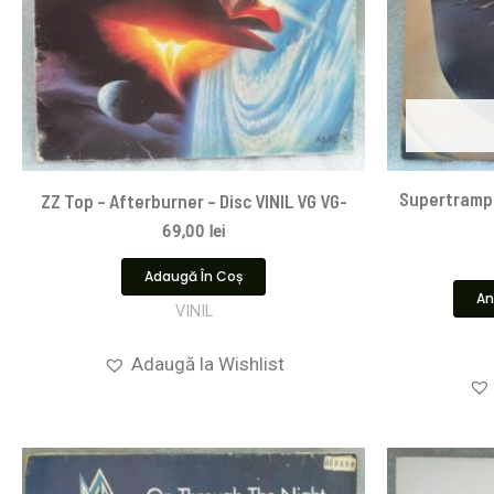
Supertramp 
ZZ Top – Afterburner – Disc VINIL VG VG-
69,00
lei
Adaugă În Coș
An
VINIL
Adaugă la Wishlist