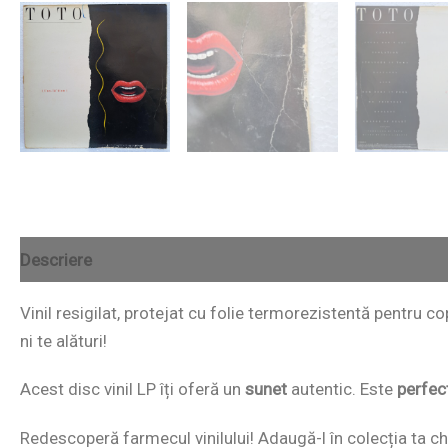
Descriere
Vinil resigilat, protejat cu folie termorezistentă pentru 
ni te alături!
Acest disc vinil LP îți oferă un
sunet
autentic. Este
perfec
Redescoperă farmecul vinilului! Adaugă-l în colecția ta chi