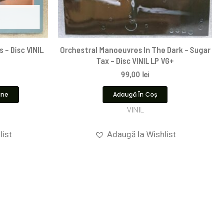
s – Disc VINIL
Orchestral Manoeuvres In The Dark – Sugar
Tax – Disc VINIL LP VG+
99,00
lei
ine
Adaugă În Coș
VINIL
list
Adaugă la Wishlist