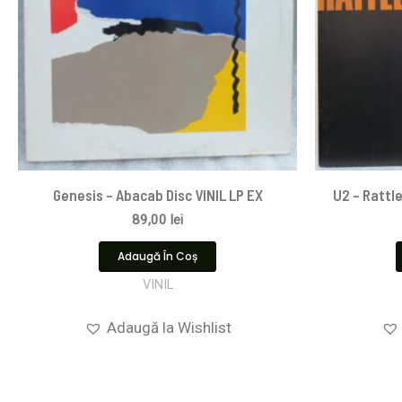
Genesis – Abacab Disc VINIL LP EX
U2 – Rattle
89,00
lei
Adaugă În Coș
VINIL
Adaugă la Wishlist