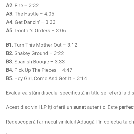
A2.
Fire – 3:32
A3.
The Hustle – 4:05
A4.
Get Dancin’ – 3:33
A5.
Doctor’s Orders – 3:06
B1.
Turn This Mother Out – 3:12
B2.
Shakey Ground – 3:22
B3.
Spanish Boogie – 3:33
B4.
Pick Up The Pieces – 4:47
B5.
Hey Girl, Come And Get It – 3:14
Evaluarea stării discului specificată in titlu se referă la 
Acest disc vinil LP îți oferă un
sunet
autentic. Este
perfec
Redescoperă farmecul vinilului! Adaugă-l în colecția ta chi