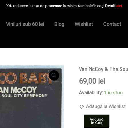
90% reducere la taxa de procesare la minim 4 articole în coș! Detalii
aici.
Viniluri sub 60 lei
Blog
Wishlist
Contact
Van McCoy & The Soul
Cantitate
Van
69,00
lei
McCoy
&
The
Availability:
1 în stoc
Soul
City
Adaugă la Wishlist
Symphony
–
Adaugă
Disco
În Coș
Baby