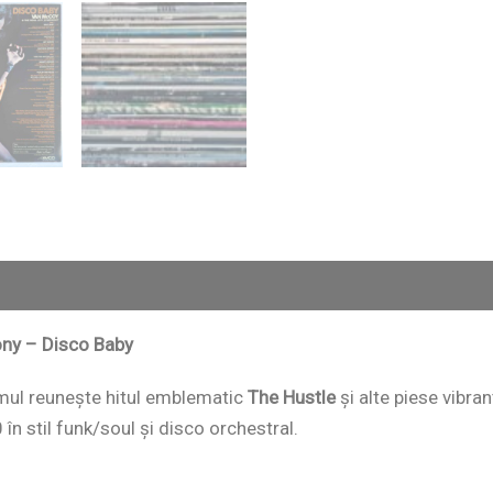
ony – Disco Baby
mul reunește hitul emblematic
The Hustle
și alte piese vibr
n stil funk/soul și disco orchestral.