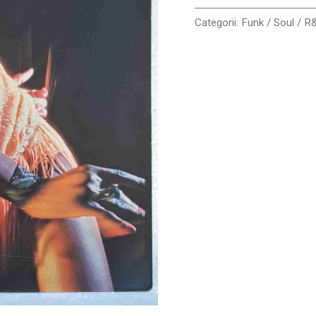
-
Disc
Categorii:
Funk / Soul / R
VINIL
LP
VG
VG+