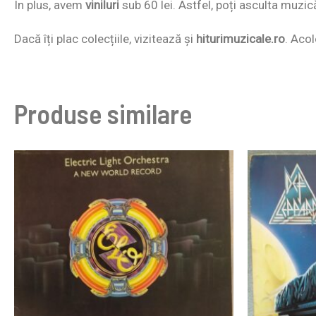
În plus, avem
viniluri
sub 60 lei. Astfel, poți asculta muzic
Dacă îți plac colecțiile, vizitează și
hiturimuzicale.ro
. Acol
Produse similare