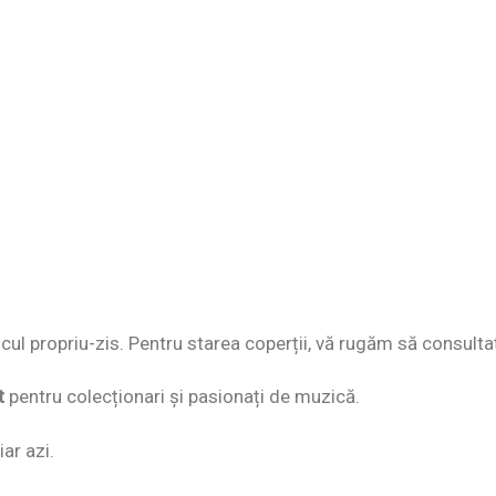
discul propriu-zis. Pentru starea coperții, vă rugăm să consulta
t
pentru colecționari și pasionați de muzică.
ar azi.