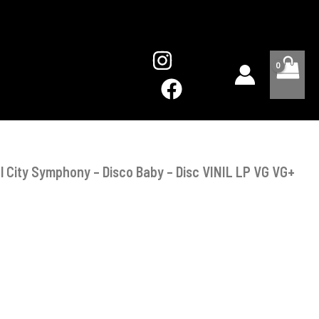
Soul
City
Symphony
–
Disco
Baby
-
Disc
VINIL
LP
VG
 City Symphony – Disco Baby – Disc VINIL LP VG VG+
VG+