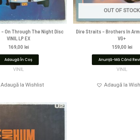
OUT OF STOCK
 – On Through The Night Disc
Dire Straits ‎– Brothers In Arm
VINIL LP EX
VG+
169,00
lei
159,00
lei
Adaugă În Coș
Anunță-Mă Când Rev
VINIL
VINIL
Adaugă la Wishlist
Adaugă la Wish