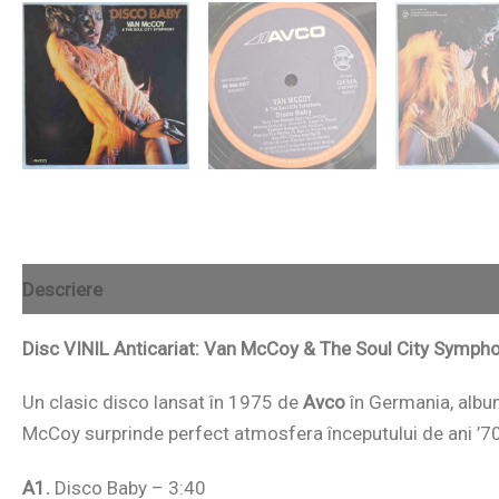
Descriere
Disc VINIL Anticariat: Van McCoy & The Soul City Symph
Un clasic disco lansat în 1975 de
Avco
în Germania, albu
McCoy surprinde perfect atmosfera începutului de ani ’70 î
A1.
Disco Baby – 3:40