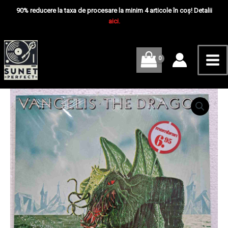
Skip
Mai
90% reducere la taxa de procesare la minim 4 articole în coș! Detalii
to
aici.
Me
content