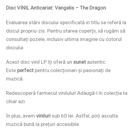
Disc VINIL Anticariat: Vangelis – The Dragon
Evaluarea stării discului specificată in titlu se referă la
discul propriu-zis. Pentru starea coperții, vă rugăm să
consultați pozele, inclusiv ultima imagine cu cotorul
discului.
Acest disc vinil LP îți oferă un
sunet
autentic.
Este
perfect
pentru colecționari și pasionați de
muzică.
Redescoperă farmecul vinilului! Adaugă-l în colecția ta
chiar azi.
În plus, avem
viniluri
sub 60 lei. Astfel, poți asculta
muzică bună la prețuri accesibile.