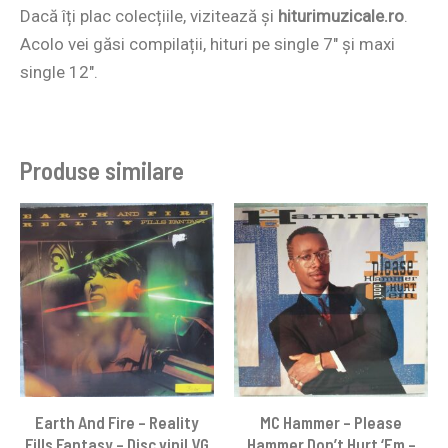
Dacă îți plac colecțiile, vizitează și
hiturimuzicale.ro
.
Acolo vei găsi compilații, hituri pe single 7″ și maxi
single 12″.
Produse similare
Earth And Fire – Reality
MC Hammer – Please
Fills Fantasy – Disc vinil VG
Hammer Don’t Hurt ‘Em –