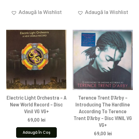
Adaugă la Wishlist
Adaugă la Wishlist
Electric Light Orchestra – A
Terence Trent D’Arby –
New World Record – Disc
Introducing The Hardline
Vinil VG VG+
According To Terence
Trent D’Arby – Disc VINIL VG
69,00
lei
VG+
Adaugă În Coș
69,00
lei