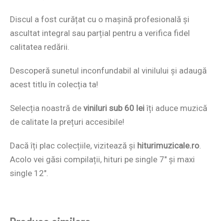
Discul a fost curățat cu o mașină profesională și
ascultat integral sau parțial pentru a verifica fidel
calitatea redării.
Descoperă sunetul inconfundabil al vinilului și adaugă
acest titlu în colecția ta!
Selecția noastră de
viniluri sub 60 lei
îți aduce muzică
de calitate la prețuri accesibile!
Dacă îți plac colecțiile, vizitează și
hiturimuzicale.ro
.
Acolo vei găsi compilații, hituri pe single 7″ și maxi
single 12″.