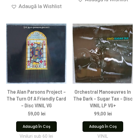
Adaugă la Wishlist
The Alan Parsons Project –
Orchestral Manoeuvres In
The Turn Of A Friendly Card
The Dark – Sugar Tax – Disc
– Disc VINIL VG
VINIL LP VG+
59,00
lei
99,00
lei
Adaugă În Coș
Adaugă În Coș
Viniluri sub 60 lei
VINIL