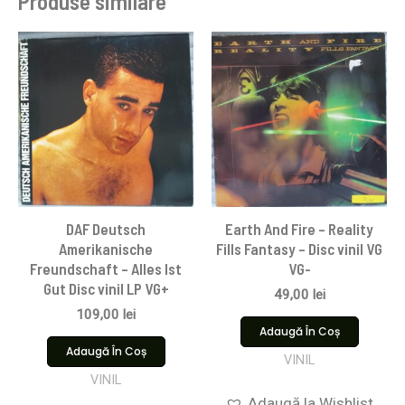
Produse similare
DAF Deutsch
Earth And Fire – Reality
Amerikanische
Fills Fantasy – Disc vinil VG
Freundschaft – Alles Ist
VG-
Gut Disc vinil LP VG+
49,00
lei
109,00
lei
Adaugă În Coș
Adaugă În Coș
VINIL
VINIL
Adaugă la Wishlist