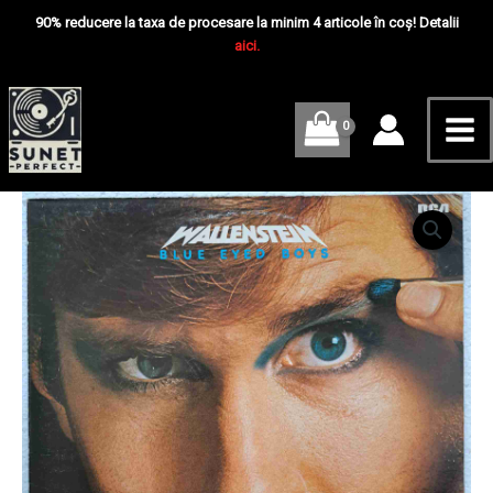
Skip
Mai
Boys
90% reducere la taxa de procesare la minim 4 articole în coș! Detalii
–
to
aici.
Me
Disc
content
VINIL
LP
VG+
Cantitate
Wallenstein
–
Blue
Eyed
Boys
–
Disc
VINIL
LP
VG+