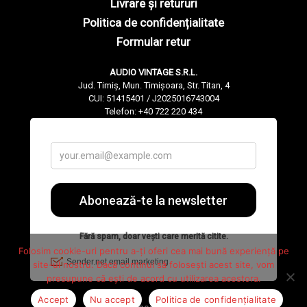
Livrare și retururi
Politica de confidențialitate
Formular retur
AUDIO VINTAGE S.R.L.
Jud. Timiș, Mun. Timișoara, Str. Titan, 4
CUI: 51415401 / J2025016743004
Telefon: +40 722 220 434
Folosim cookie-uri pentru a-ți oferi cea mai bună experiență pe
site-ul nostru. Dacă continui să folosești acest site, vom
presupune că ești de acord cu utilizarea acestora.
Accept
Nu accept
Politica de confidențialitate