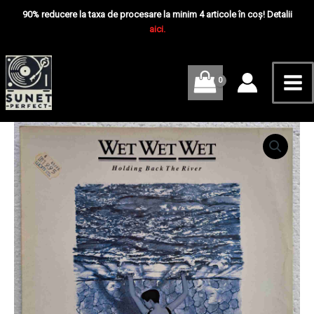
Skip
Mai
Holding
90% reducere la taxa de procesare la minim 4 articole în coș! Detalii
Back
to
aici.
Me
The
content
River
-
Disc
VINIL
LP
VG+
Cantitate
Wet
Wet
Wet
–
Holding
Back
The
River
-
Disc
VINIL
LP
VG+