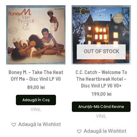
OUT OF STOCK
Boney M. – Take The Heat
C.C. Catch – Welcome To
Off Me – Disc Vinil LP VG
The Heartbreak Hotel –
Disc Vinil LP VG VG+
89,00
lei
199,00
lei
Adaugă În Coș
Anunță-Mă Când Revine
VINIL
VINIL
Adaugă la Wishlist
Adaugă la Wishlist