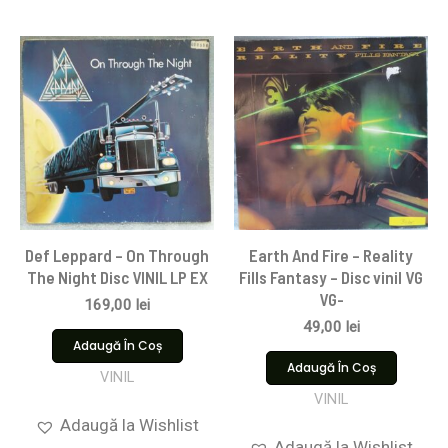
Def Leppard – On Through
Earth And Fire – Reality
The Night Disc VINIL LP EX
Fills Fantasy – Disc vinil VG
VG-
169,00
lei
49,00
lei
Adaugă În Coș
Adaugă În Coș
VINIL
VINIL
Adaugă la Wishlist
Adaugă la Wishlist