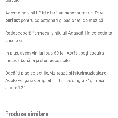
discului.
Acest disc vinil LP îți oferă un
sunet
autentic. Este
perfect
pentru colecționari și pasionați de muzică.
Redescoperă farmecul vinilului! Adaugă-l în colecția ta
chiar azi.
În plus, avem
viniluri
sub 60 lei. Astfel, poți asculta
muzică bună la prețuri accesibile.
Dacă îți plac colecțiile, vizitează și
hiturimuzicale.ro
.
Acolo vei găsi compilații, hituri pe single 7″ și maxi
single 12″.
Produse similare