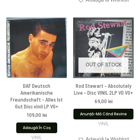
OUT OF STOCK
DAF Deutsch
Rod Stewart – Absolutely
Amerikanische
Live – Disc VINIL 2LP VG VG+
Freundschaft – Alles Ist
69,00
lei
Gut Disc vinil LP VG+
Anunță-Mă Când Revine
109,00
lei
VINIL
Adaugă În Coș
VINIL
Adaugă la Wishlist