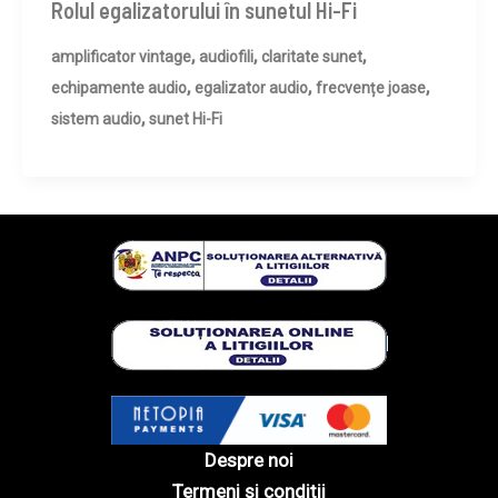
Rolul egalizatorului în sunetul Hi-Fi
,
,
,
amplificator vintage
audiofili
claritate sunet
,
,
,
echipamente audio
egalizator audio
frecvențe joase
,
sistem audio
sunet Hi-Fi
Despre noi
Termeni și condiții