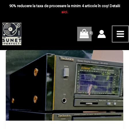
Skip
Mai
90% reducere la taxa de procesare la minim 4 articole în coș! Detalii
to
aici.
Me
content