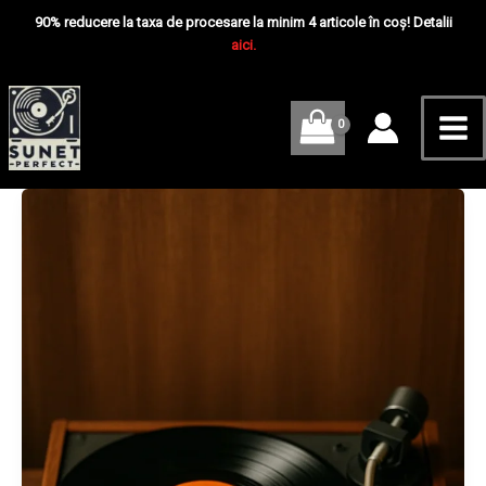
Skip
Mai
90% reducere la taxa de procesare la minim 4 articole în coș! Detalii
to
aici.
Me
content