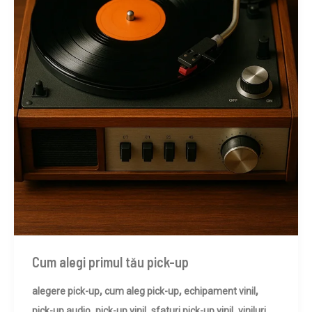
Cum alegi primul tău pick-up
,
,
,
alegere pick-up
cum aleg pick-up
echipament vinil
,
,
,
pick-up audio
pick-up vinil
sfaturi pick-up vinil
viniluri