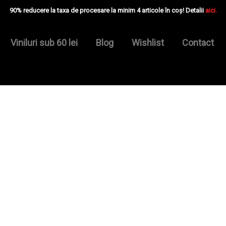
90% reducere la taxa de procesare la minim 4 articole în coș! Detalii
aici.
Viniluri sub 60 lei
Blog
Wishlist
Contact