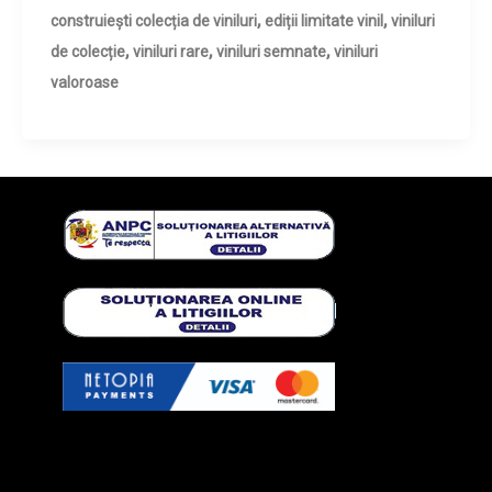
,
,
construiești colecția de viniluri
ediții limitate vinil
viniluri
,
,
,
de colecție
viniluri rare
viniluri semnate
viniluri
valoroase