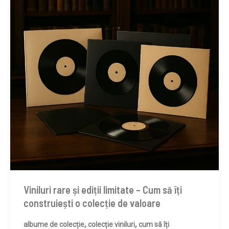
Viniluri rare și ediții limitate – Cum să îți
construiești o colecție de valoare
,
,
albume de colecție
colecție viniluri
cum să îți