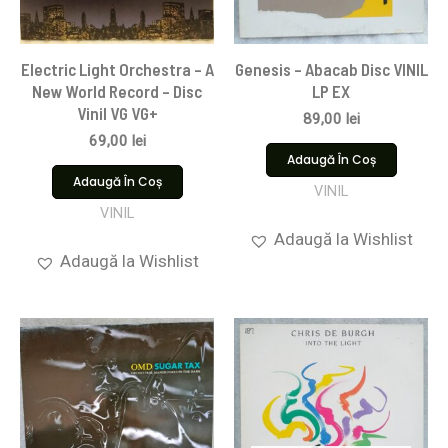
Electric Light Orchestra – A
Genesis – Abacab Disc VINIL
New World Record – Disc
LP EX
Vinil VG VG+
89,00
lei
69,00
lei
Adaugă În Coș
Adaugă În Coș
VINIL
VINIL
Adaugă la Wishlist
Adaugă la Wishlist