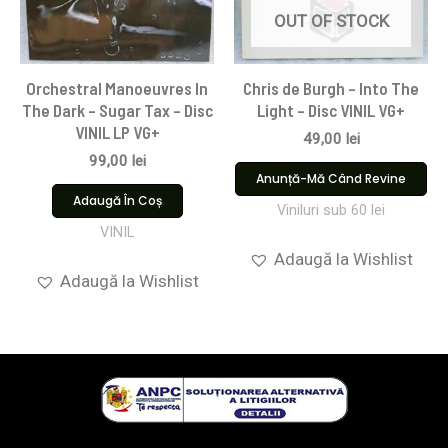
OUT OF STOCK
Orchestral Manoeuvres In
Chris de Burgh – Into The
The Dark – Sugar Tax – Disc
Light – Disc VINIL VG+
VINIL LP VG+
49,00
lei
99,00
lei
Anunță-Mă Când Revine
Adaugă În Coș
Viniluri sub 60 lei
VINIL
Adaugă la Wishlist
Adaugă la Wishlist