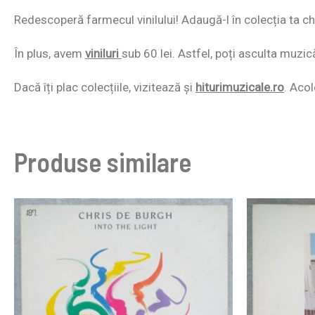
Redescoperă farmecul vinilului! Adaugă-l în colecția ta chi
În plus, avem
viniluri
sub 60 lei. Astfel, poți asculta muzic
Dacă îți plac colecțiile, vizitează și
hiturimuzicale.ro
. Acol
Produse similare