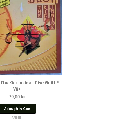
The Kick Inside – Disc Vinil LP
VG+
79,00
lei
Adaugă În Coș
VINIL