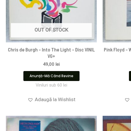
OUT OF STOCK
Chris de Burgh – Into The Light – Disc VINIL
Pink Floyd ‎–
VG+
49,00
lei
Anunță-Mă Când Revine
Viniluri sub 60 lei
Adaugă la Wishlist