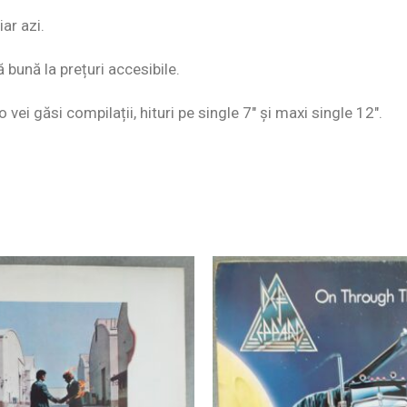
ar azi.
ă bună la prețuri accesibile.
o vei găsi compilații, hituri pe single 7″ și maxi single 12″.