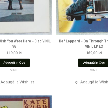
 Wish You Were Here – Disc VINIL
Def Leppard – On Through Th
VG
VINIL LP EX
119,00
lei
169,00
lei
Adaugă În Coș
Adaugă În Coș
VINIL
VINIL
Adaugă la Wishlist
Adaugă la Wish