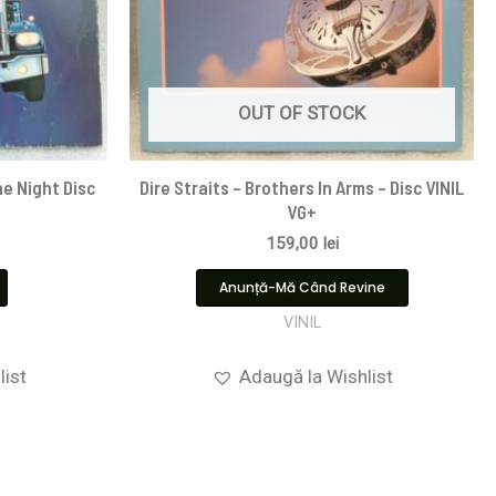
OUT OF STOCK
e Night Disc
Dire Straits ‎– Brothers In Arms – Disc VINIL
VG+
159,00
lei
Anunță-Mă Când Revine
VINIL
list
Adaugă la Wishlist