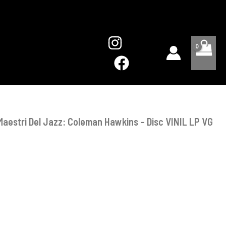
Maestri
Del
Jazz:
Coleman
Hawkins
-
Disc
VINIL
LP
VG
VG+
Maestri Del Jazz: Coleman Hawkins – Disc VINIL LP VG