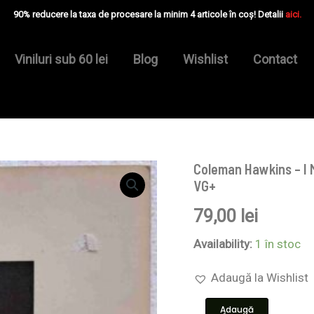
90% reducere la taxa de procesare la minim 4 articole în coș! Detalii
aici.
Viniluri sub 60 lei
Blog
Wishlist
Contact
Coleman Hawkins – I 
Cantitate
Coleman
VG+
Hawkins
–
79,00
lei
I
Maestri
Availability:
1 în stoc
Del
Jazz:
Adaugă la Wishlist
Coleman
Hawkins
-
Adaugă