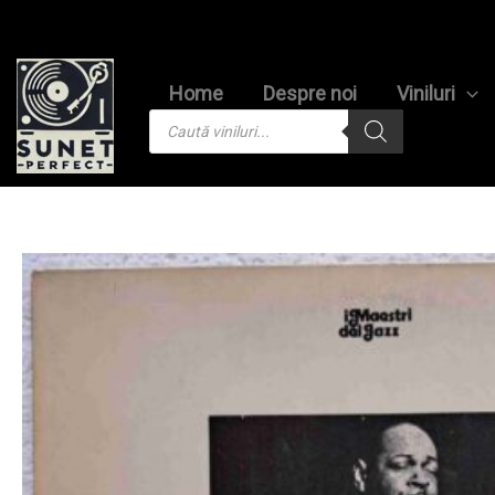
Skip
to
content
Home
Despre noi
Viniluri
Products
search