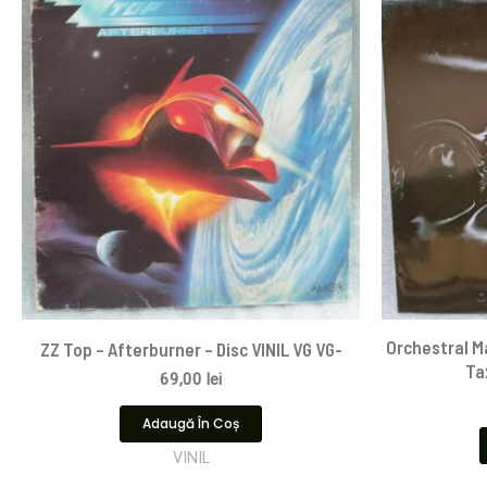
Orchestral M
ZZ Top – Afterburner – Disc VINIL VG VG-
Ta
69,00
lei
Adaugă În Coș
VINIL