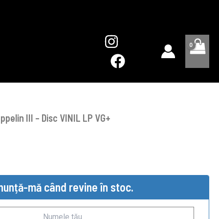
pelin III – Disc VINIL LP VG+
nunță-mă când revine în stoc.