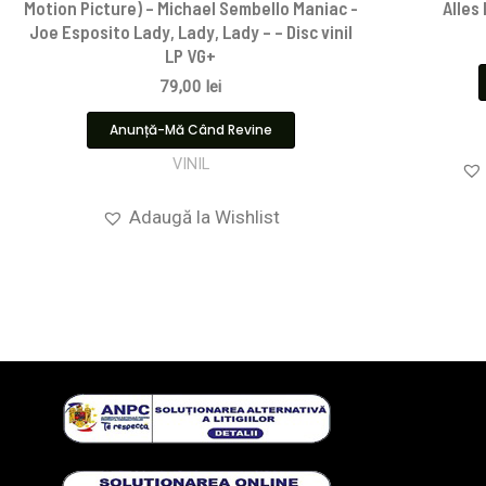
Motion Picture) – Michael Sembello Maniac -
Alles 
Joe Esposito Lady, Lady, Lady – – Disc vinil
LP VG+
79,00
lei
Anunță-Mă Când Revine
VINIL
Adaugă la Wishlist