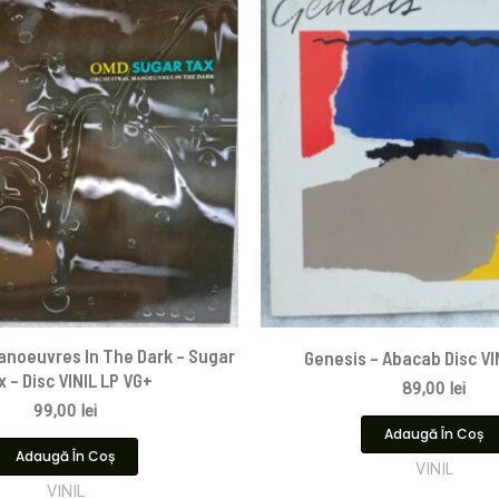
anoeuvres In The Dark – Sugar
Genesis – Abacab Disc VI
x – Disc VINIL LP VG+
89,00
lei
99,00
lei
Adaugă În Coș
Adaugă În Coș
VINIL
VINIL