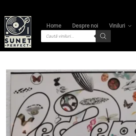
Skip
to
content
Home
Despre noi
Viniluri
Products
search