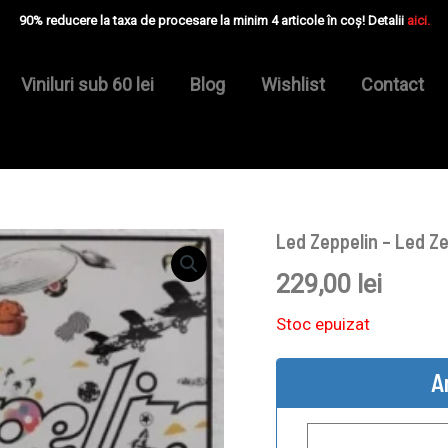
90% reducere la taxa de procesare la minim 4 articole în coș! Detalii
aici.
Viniluri sub 60 lei
Blog
Wishlist
Contact
Led Zeppelin – Led Zep
229,00
lei
Stoc epuizat
A