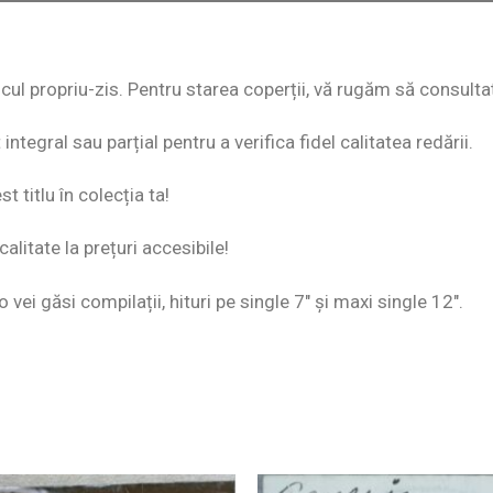
discul propriu-zis. Pentru starea coperții, vă rugăm să consulta
ntegral sau parțial pentru a verifica fidel calitatea redării.
 titlu în colecția ta!
alitate la prețuri accesibile!
o vei găsi compilații, hituri pe single 7″ și maxi single 12″.