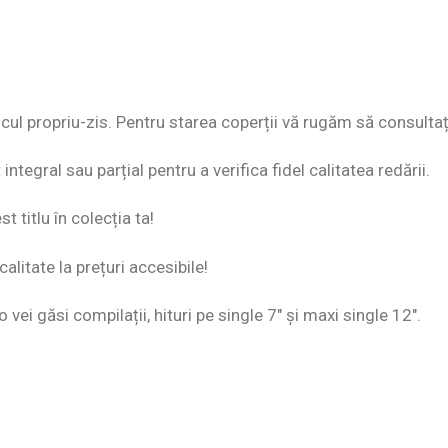
discul propriu-zis. Pentru starea coperții vă rugăm să consultaț
ntegral sau parțial pentru a verifica fidel calitatea redării.
 titlu în colecția ta!
alitate la prețuri accesibile!
o vei găsi compilații, hituri pe single 7″ și maxi single 12″.