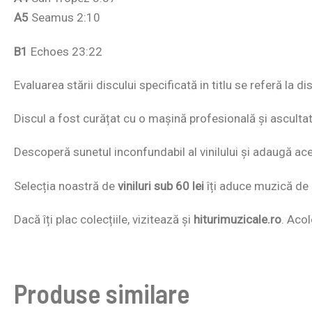
A5
Seamus 2:10
B1
Echoes 23:22
Evaluarea stării discului specificată in titlu se referă la 
Discul a fost curățat cu o mașină profesională și ascultat i
Descoperă sunetul inconfundabil al vinilului și adaugă acest
Selecția noastră de
viniluri sub 60 lei
îți aduce muzică de c
Dacă îți plac colecțiile, vizitează și
hiturimuzicale.ro
. Acol
Produse similare