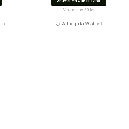
Anunță-Mă Când Revine
Viniluri sub 60 lei
list
Adaugă la Wishlist