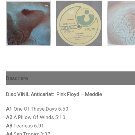
Descriere
Recenzii (0)
Disc VINIL Anticariat: Pink Floyd – Meddle
A1
One Of These Days 5:50
A2
A Pillow Of Winds 5:10
A3
Fearless 6:01
A4
San Tropez 3:37