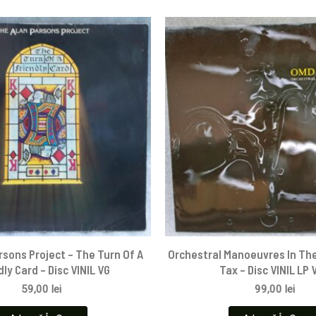
rsons Project – The Turn Of A
Orchestral Manoeuvres In The
dly Card – Disc VINIL VG
Tax – Disc VINIL LP 
59,00
lei
99,00
lei