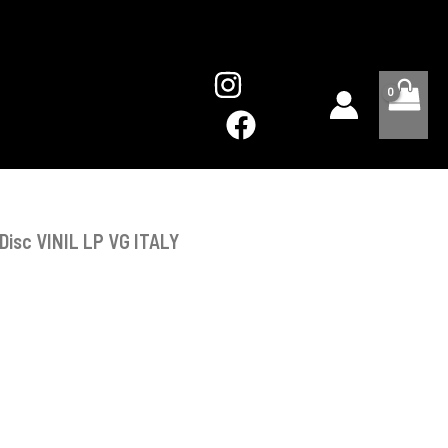
-
Disc
VINIL
LP
VG
ITALY
 Disc VINIL LP VG ITALY