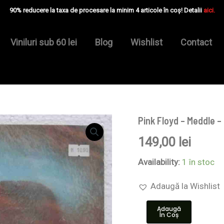
90% reducere la taxa de procesare la minim 4 articole în coș! Detalii
aici.
Viniluri sub 60 lei
Blog
Wishlist
Contact
Pink Floyd – Meddle –
Cantitate
Pink
149,00
lei
Floyd
–
Meddle
Availability:
1 în stoc
-
Disc
Adaugă la Wishlist
VINIL
LP
Adaugă
VG
În Coș
ITALY