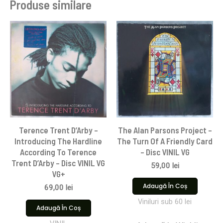
Produse similare
Terence Trent D’Arby –
The Alan Parsons Project –
Introducing The Hardline
The Turn Of A Friendly Card
According To Terence
– Disc VINIL VG
Trent D’Arby – Disc VINIL VG
59,00
lei
VG+
Adaugă În Coș
69,00
lei
Viniluri sub 60 lei
Adaugă În Coș