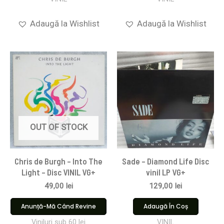
Adaugă la Wishlist
Adaugă la Wishlist
OUT OF STOCK
Chris de Burgh – Into The
Sade – Diamond Life Disc
Light – Disc VINIL VG+
vinil LP VG+
49,00
lei
129,00
lei
Anunță-Mă Când Revine
Adaugă În Coș
Viniluri sub 60 lei
VINIL