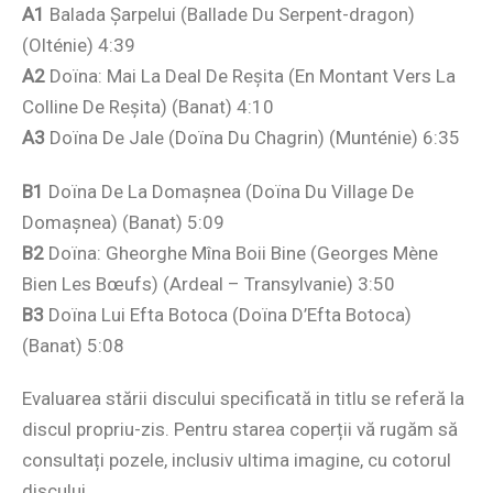
A1
Balada Şarpelui (Ballade Du Serpent-dragon)
(Olténie) 4:39
A2
Doïna: Mai La Deal De Reşita (En Montant Vers La
Colline De Reşita) (Banat) 4:10
A3
Doïna De Jale (Doïna Du Chagrin) (Munténie) 6:35
B1
Doïna De La Domaşnea (Doïna Du Village De
Domaşnea) (Banat) 5:09
B2
Doïna: Gheorghe Mîna Boii Bine (Georges Mène
Bien Les Bœufs) (Ardeal – Transylvanie) 3:50
B3
Doïna Lui Efta Botoca (Doïna D’Efta Botoca)
(Banat) 5:08
Evaluarea stării discului specificată in titlu se referă la
discul propriu-zis. Pentru starea coperții vă rugăm să
consultați pozele, inclusiv ultima imagine, cu cotorul
discului.