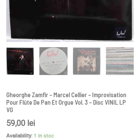
Vol.
3
-
Disc
VINIL
LP
VG
Gheorghe Zamfir – Marcel Cellier – Improvisation
Pour Flûte De Pan Et Orgue Vol. 3 – Disc VINIL LP
VG
59,00
lei
Availability:
1 în stoc