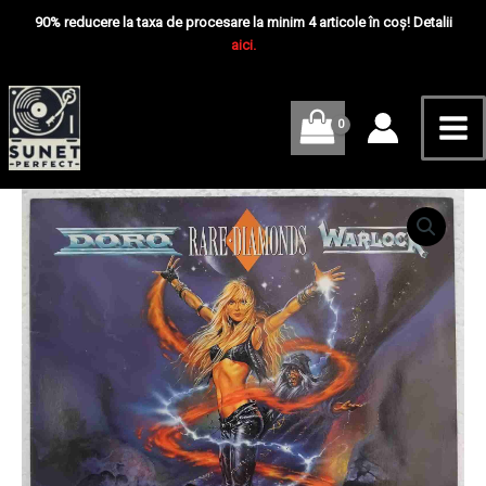
Skip
Mai
Rare
90% reducere la taxa de procesare la minim 4 articole în coș! Detalii
Diamonds
to
aici.
Me
-
content
Disc
VINIL
LP
EX
Cantitate
Doro
&
Warlock
–
Rare
Diamonds
-
Disc
VINIL
LP
EX