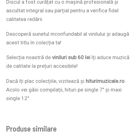
Discul a fost curățat cu o mașină profesională și
ascultat integral sau parțial pentru a verifica fidel
calitatea redării.
Descoperă sunetul inconfundabil al vinilului și adaugă
acest titlu în colecția ta!
Selecția noastră de
viniluri sub 60 lei
îți aduce muzică
de calitate la prețuri accesibile!
Dacă îți plac colecțiile, vizitează și
hiturimuzicale.ro
.
Acolo vei găsi compilații, hituri pe single 7″ și maxi
single 12″.
Produse similare