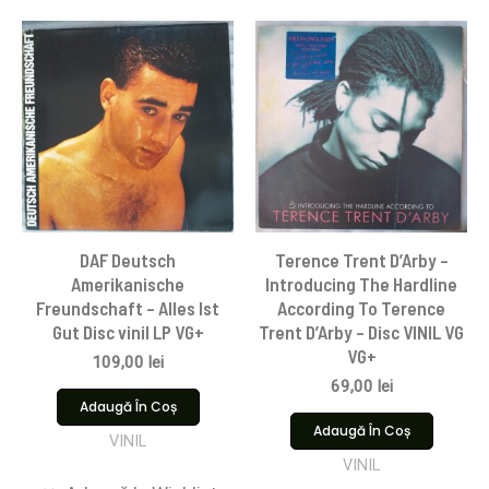
DAF Deutsch
Terence Trent D’Arby –
Amerikanische
Introducing The Hardline
Freundschaft – Alles Ist
According To Terence
Gut Disc vinil LP VG+
Trent D’Arby – Disc VINIL VG
VG+
109,00
lei
69,00
lei
Adaugă În Coș
Adaugă În Coș
VINIL
VINIL