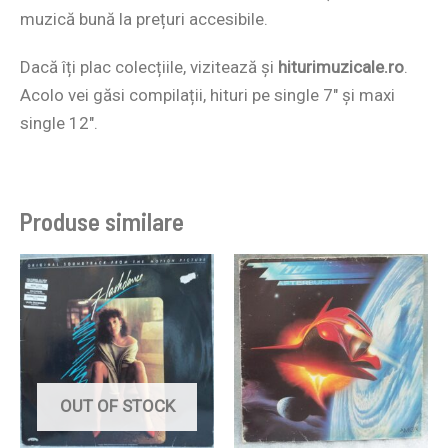
muzică bună la prețuri accesibile.
Dacă îți plac colecțiile, vizitează și
hiturimuzicale.ro
.
Acolo vei găsi compilații, hituri pe single 7″ și maxi
single 12″.
Produse similare
OUT OF STOCK