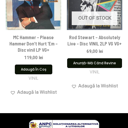
OUT OF STOCK
MC Hammer – Please
Rod Stewart – Absolutely
Hammer Don’t Hurt ‘Em –
Live – Disc VINIL 2LP VG VG+
Disc vinil LP VG+
69,00
lei
119,00
lei
Anunță-Mă Când Revine
Adaugă În Coș
VINIL
VINIL
Adaugă la Wishlist
Adaugă la Wishlist