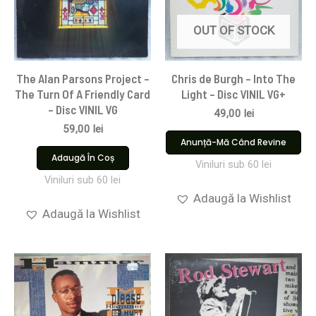
OUT OF STOCK
The Alan Parsons Project –
Chris de Burgh – Into The
The Turn Of A Friendly Card
Light – Disc VINIL VG+
– Disc VINIL VG
49,00
lei
59,00
lei
Anunță-Mă Când Revine
Adaugă În Coș
Viniluri sub 60 lei
Viniluri sub 60 lei
Adaugă la Wishlist
Adaugă la Wishlist