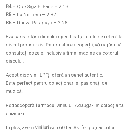
B4
– Que Siga El Baile – 2:13
B5
– La Nortena – 2:37
B6
– Danza Paraguya – 2:28
Evaluarea stării discului specificată in titlu se referă la
discul propriu-zis. Pentru starea coperții, vă rugăm să
consultați pozele, inclusiv ultima imagine cu cotorul
discului.
Acest disc vinil LP îți oferă un
sunet
autentic.
Este
perfect
pentru colecționari și pasionați de
muzică.
Redescoperă farmecul vinilului! Adaugă-l în colecția ta
chiar azi.
În plus, avem
viniluri
sub 60 lei. Astfel, poți asculta