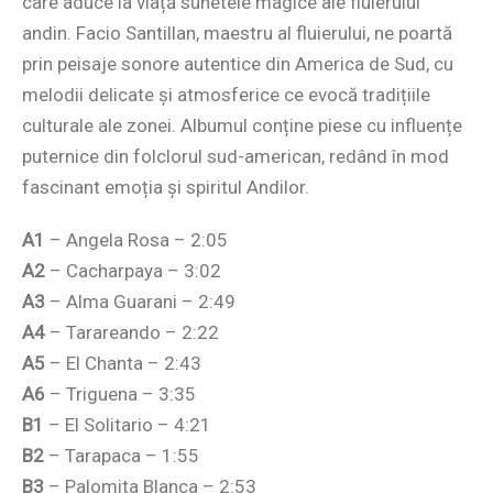
care aduce la viață sunetele magice ale fluierului
andin. Facio Santillan, maestru al fluierului, ne poartă
prin peisaje sonore autentice din America de Sud, cu
melodii delicate și atmosferice ce evocă tradițiile
culturale ale zonei. Albumul conține piese cu influențe
puternice din folclorul sud-american, redând în mod
fascinant emoția și spiritul Andilor.
A1
– Angela Rosa – 2:05
A2
– Cacharpaya – 3:02
A3
– Alma Guarani – 2:49
A4
– Tarareando – 2:22
A5
– El Chanta – 2:43
A6
– Triguena – 3:35
B1
– El Solitario – 4:21
B2
– Tarapaca – 1:55
B3
– Palomita Blanca – 2:53