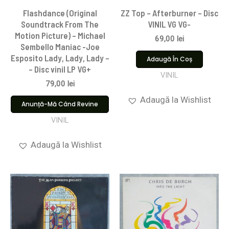
Flashdance (Original
ZZ Top – Afterburner – Disc
Soundtrack From The
VINIL VG VG-
Motion Picture) – Michael
69,00
lei
Sembello Maniac -Joe
Esposito Lady, Lady, Lady –
Adaugă În Coș
– Disc vinil LP VG+
VINIL
79,00
lei
Adaugă la Wishlist
Anunță-Mă Când Revine
VINIL
Adaugă la Wishlist