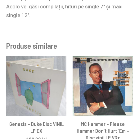
Acolo vei găsi compilații, hituri pe single 7″ și maxi
single 12″.
Produse similare
Genesis – Duke Disc VINIL
MC Hammer – Please
LP EX
Hammer Don’t Hurt ‘Em –
Disc vinil LP VG+