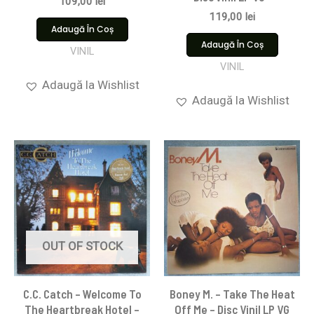
109,00
lei
119,00
lei
Adaugă În Coș
Adaugă În Coș
VINIL
VINIL
Adaugă la Wishlist
Adaugă la Wishlist
OUT OF STOCK
C.C. Catch – Welcome To
Boney M. – Take The Heat
The Heartbreak Hotel –
Off Me – Disc Vinil LP VG