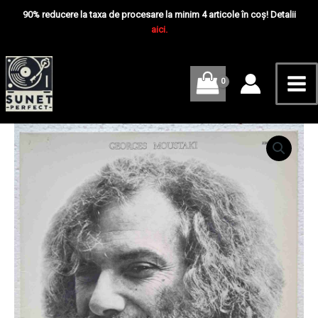
Skip
Mai
Moustaki
90% reducere la taxa de procesare la minim 4 articole în coș! Detalii
-
to
aici.
Me
Disc
content
VINIL
LP
EX
Cantitate
Georges
Moustaki
–
Georges
Moustaki
-
Disc
VINIL
LP
EX