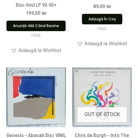
Disc Vinil LP VG VG+
89,00
lei
199,00
lei
Adaugă În Coș
Anunță-Mă Când Revine
VINIL
VINIL
Adaugă la Wishlist
Adaugă la Wishlist
OUT OF STOCK
Genesis – Abacab Disc VINIL
Chris de Burgh – Into The