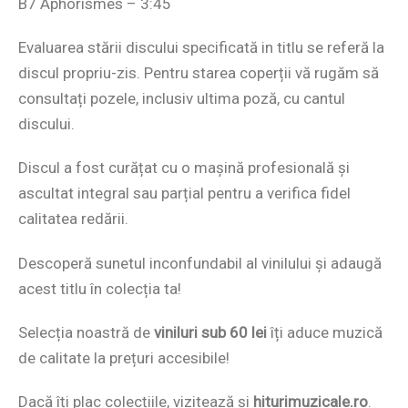
B7 Aphorismes – 3:45
Evaluarea stării discului specificată in titlu se referă la
discul propriu-zis. Pentru starea coperții vă rugăm să
consultați pozele, inclusiv ultima poză, cu cantul
discului.
Discul a fost curățat cu o mașină profesională și
ascultat integral sau parțial pentru a verifica fidel
calitatea redării.
Descoperă sunetul inconfundabil al vinilului și adaugă
acest titlu în colecția ta!
Selecția noastră de
viniluri sub 60 lei
îți aduce muzică
de calitate la prețuri accesibile!
Dacă îți plac colecțiile, vizitează și
hiturimuzicale.ro
.