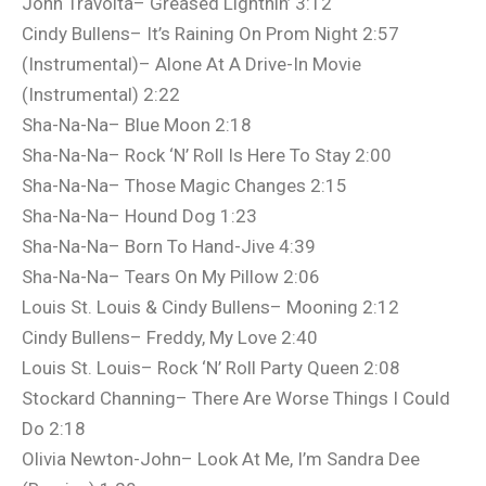
John Travolta– Greased Lightnin’ 3:12
Cindy Bullens– It’s Raining On Prom Night 2:57
(Instrumental)– Alone At A Drive-In Movie
(Instrumental) 2:22
Sha-Na-Na– Blue Moon 2:18
Sha-Na-Na– Rock ‘N’ Roll Is Here To Stay 2:00
Sha-Na-Na– Those Magic Changes 2:15
Sha-Na-Na– Hound Dog 1:23
Sha-Na-Na– Born To Hand-Jive 4:39
Sha-Na-Na– Tears On My Pillow 2:06
Louis St. Louis & Cindy Bullens– Mooning 2:12
Cindy Bullens– Freddy, My Love 2:40
Louis St. Louis– Rock ‘N’ Roll Party Queen 2:08
Stockard Channing– There Are Worse Things I Could
Do 2:18
Olivia Newton-John– Look At Me, I’m Sandra Dee