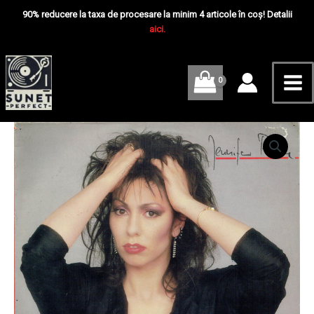
Skip
Mai
90% reducere la taxa de procesare la minim 4 articole în coș! Detalii
to
aici.
Me
content