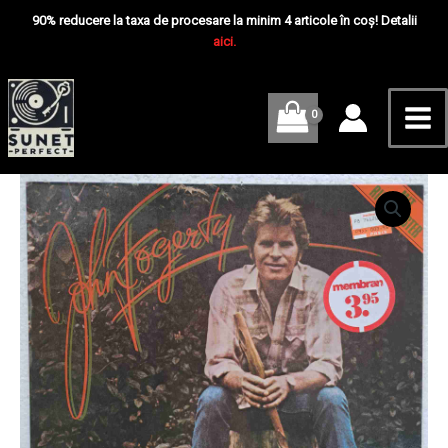
Skip
Mai
Fogerty
90% reducere la taxa de procesare la minim 4 articole în coș! Detalii
-
to
aici.
Me
Disc
content
VINIL
LP
VG+
Cantitate
John
Fogerty
–
John
Fogerty
-
Disc
VINIL
LP
VG+