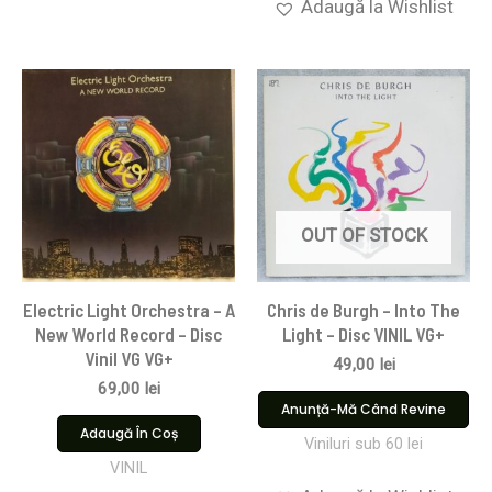
Adaugă la Wishlist
OUT OF STOCK
Electric Light Orchestra – A
Chris de Burgh – Into The
New World Record – Disc
Light – Disc VINIL VG+
Vinil VG VG+
49,00
lei
69,00
lei
Anunță-Mă Când Revine
Adaugă În Coș
Viniluri sub 60 lei
VINIL