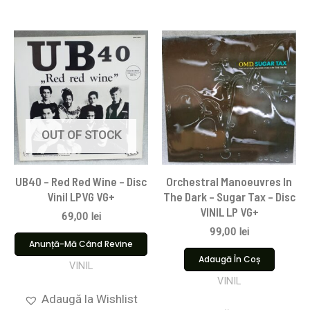
OUT OF STOCK
UB40 – Red Red Wine – Disc
Orchestral Manoeuvres In
Vinil LPVG VG+
The Dark – Sugar Tax – Disc
VINIL LP VG+
69,00
lei
99,00
lei
Anunță-Mă Când Revine
Adaugă În Coș
VINIL
VINIL
Adaugă la Wishlist