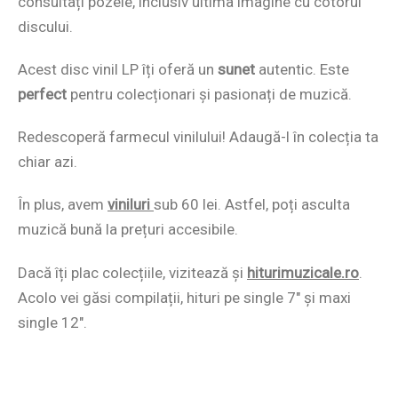
consultați pozele, inclusiv ultima imagine cu cotorul
discului.
Acest disc vinil LP îți oferă un
sunet
autentic. Este
perfect
pentru colecționari și pasionați de muzică.
Redescoperă farmecul vinilului! Adaugă-l în colecția ta
chiar azi.
În plus, avem
viniluri
sub 60 lei. Astfel, poți asculta
muzică bună la prețuri accesibile.
Dacă îți plac colecțiile, vizitează și
hiturimuzicale.ro
.
Acolo vei găsi compilații, hituri pe single 7″ și maxi
single 12″.