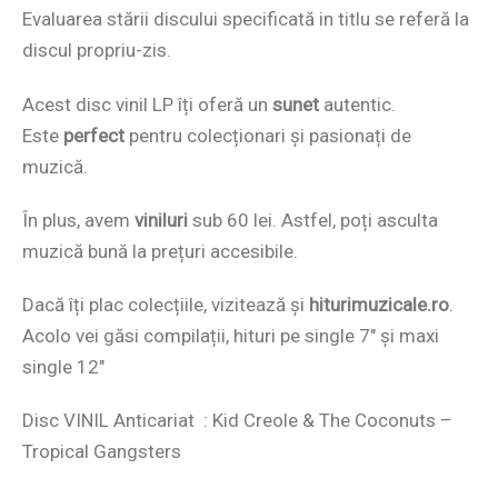
Evaluarea stării discului specificată in titlu se referă la
discul propriu-zis.
Acest disc vinil LP îți oferă un
sunet
autentic.
Este
perfect
pentru colecționari și pasionați de
muzică.
În plus, avem
viniluri
sub 60 lei. Astfel, poți asculta
muzică bună la prețuri accesibile.
Dacă îți plac colecțiile, vizitează și
hiturimuzicale.ro
.
Acolo vei găsi compilații, hituri pe single 7″ și maxi
single 12″
Disc VINIL Anticariat : Kid Creole & The Coconuts –
Tropical Gangsters