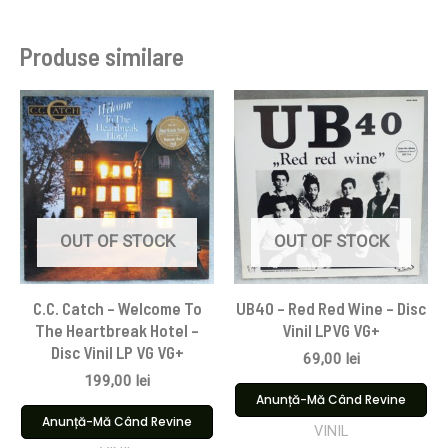
Produse similare
OUT OF STOCK
OUT OF STOCK
C.C. Catch – Welcome To
UB40 – Red Red Wine – Disc
The Heartbreak Hotel –
Vinil LPVG VG+
Disc Vinil LP VG VG+
69,00
lei
199,00
lei
Anunță-Mă Când Revine
Anunță-Mă Când Revine
VINIL