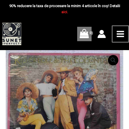
Skip
Mai
Coconuts
90% reducere la taxa de procesare la minim 4 articole în coș! Detalii
–
to
aici.
Me
Tropical
content
Gangsters
-
Disc
VINIL
LP
VG
Cantitate
VG+
Kid
(resigilat)
Creole
&
The
Coconuts
–
Tropical
Gangsters
-
Disc
VINIL
LP
VG