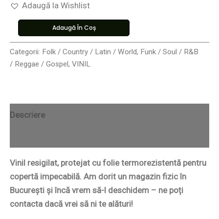
Adaugă la Wishlist
Adaugă În Coș
Categorii:
Folk / Country / Latin / World
,
Funk / Soul / R&B
/ Reggae / Gospel
,
VINIL
Descriere
Recenzii (0)
Vinil resigilat, protejat cu folie termorezistentă pentru
copertă impecabilă. Am dorit un magazin fizic în
București și încă vrem să-l deschidem – ne poți
contacta dacă vrei să ni te alături!