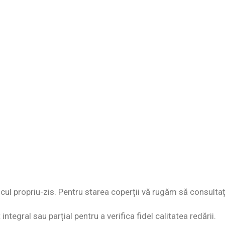
discul propriu-zis. Pentru starea coperții vă rugăm să consultaț
ntegral sau parțial pentru a verifica fidel calitatea redării.