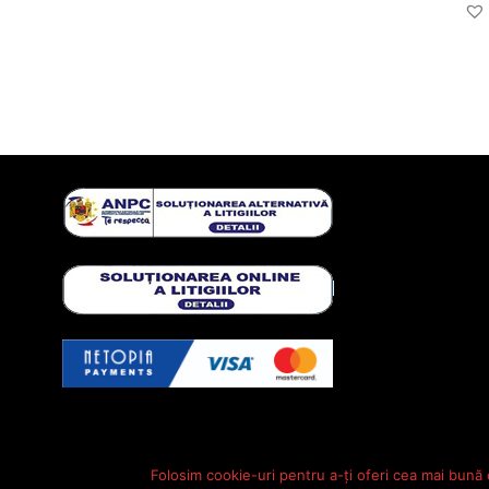
Folosim cookie-uri pentru a-ți oferi cea mai bună 