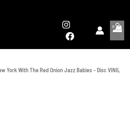
York
With
The
Red
Onion
Jazz
Babies
–
Disc
VINIL
LP
ew York With The Red Onion Jazz Babies – Disc VINIL
VG