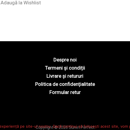
Adaugă la Wishlist
Despre noi
Termeni și condiții
Livrare și retururi
Politica de confidențialitate
Formular retur
experiență pe site-ul nostru. Dacă continui să folosești acest site, vom
Copyright © 2026 Sunet Perfect