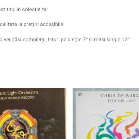
 titlu în colecția ta!
alitate la prețuri accesibile!
o vei găsi compilații, hituri pe single 7″ și maxi single 12″.