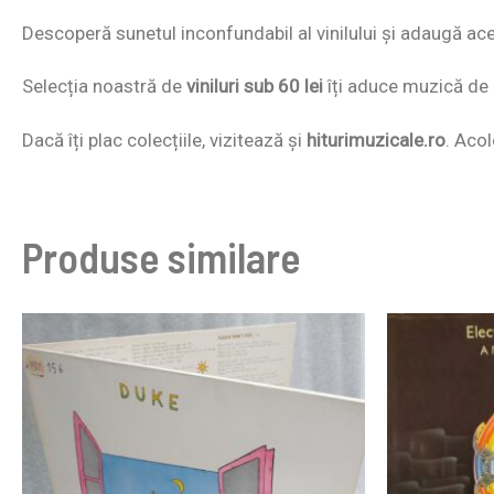
Descoperă sunetul inconfundabil al vinilului și adaugă acest
Selecția noastră de
viniluri sub 60 lei
îți aduce muzică de c
Dacă îți plac colecțiile, vizitează și
hiturimuzicale.ro
. Acol
Produse similare