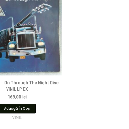
 – On Through The Night Disc
VINIL LP EX
169,00
lei
Adaugă În Coș
VINIL