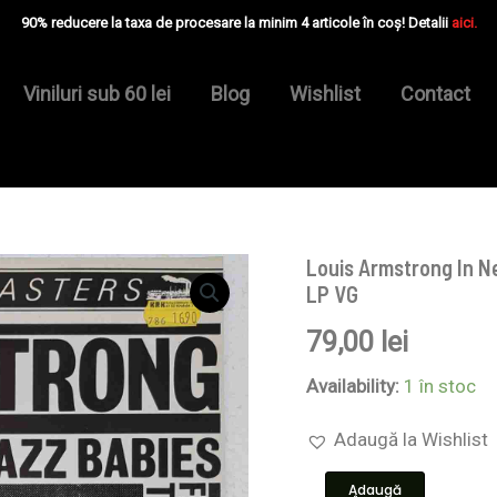
90% reducere la taxa de procesare la minim 4 articole în coș! Detalii
aici.
Viniluri sub 60 lei
Blog
Wishlist
Contact
Louis Armstrong In N
Cantitate
Louis
LP VG
Armstrong
In
79,00
lei
New
York
Availability:
1 în stoc
With
The
Adaugă la Wishlist
Red
Onion
Jazz
Adaugă