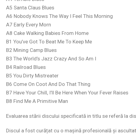
A5 Santa Claus Blues
A6 Nobody Knows The Way I Feel This Morning
A7 Early Every Morn
A8 Cake Walking Babies From Home
B1 You’ve Got To Beat Me To Keep Me
B2 Mining Camp Blues
B3 The World’s Jazz Crazy And So Am I
B4 Railroad Blues
B5 You Dirty Mistreater
B6 Come On Coot And Do That Thing
B7 Have Your Chill, I’ll Be Here When Your Fever Raises
B8 Find Me A Primitive Man
Evaluarea stării discului specificată in titlu se referă la 
Discul a fost curățat cu o mașină profesională și ascultat i