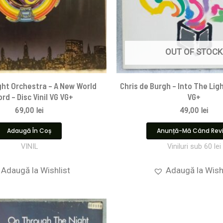
OUT OF STOCK
ight Orchestra – A New World
Chris de Burgh – Into The Ligh
rd – Disc Vinil VG VG+
VG+
69,00
lei
49,00
lei
Adaugă În Coș
Anunță-Mă Când Rev
VINIL
Viniluri sub 60 lei
Adaugă la Wishlist
Adaugă la Wish