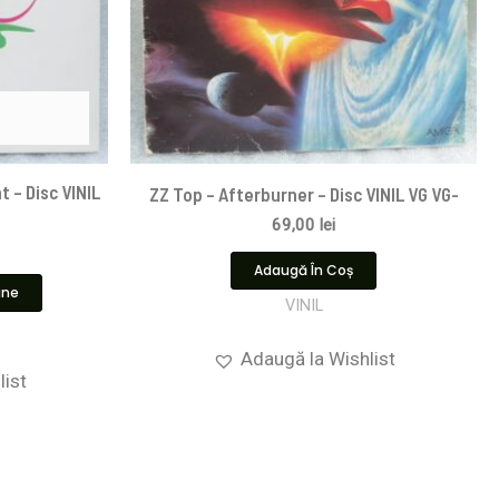
t – Disc VINIL
ZZ Top – Afterburner – Disc VINIL VG VG-
69,00
lei
Adaugă În Coș
ine
VINIL
Adaugă la Wishlist
list