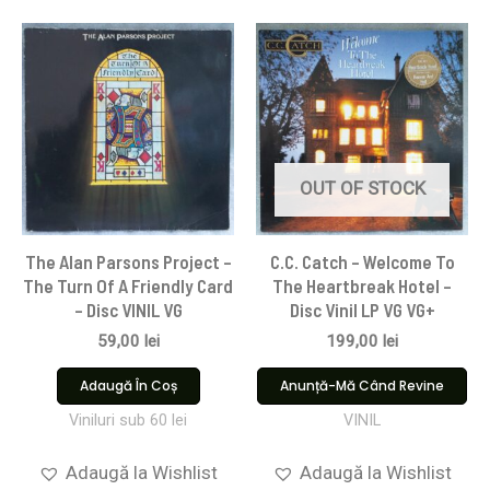
OUT OF STOCK
The Alan Parsons Project –
C.C. Catch – Welcome To
The Turn Of A Friendly Card
The Heartbreak Hotel –
– Disc VINIL VG
Disc Vinil LP VG VG+
59,00
lei
199,00
lei
Adaugă În Coș
Anunță-Mă Când Revine
Viniluri sub 60 lei
VINIL
Adaugă la Wishlist
Adaugă la Wishlist