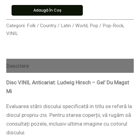
Adaugă În Coș
Categorii:
Folk / Country / Latin / World
,
Pop / Pop-Rock
,
VINIL
Descriere
Disc VINIL Anticariat: Ludwig Hirsch – Gel’ Du Magst
Mi
Evaluarea stării discului specificată in titlu se referă la
discul propriu-zis. Pentru starea coperții, vă rugăm să
consultați pozele, inclusiv ultima imagine cu cotorul
discului.