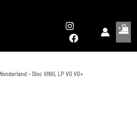
Wonderland
-
Disc
VINIL
LP
VG
VG+
 Wonderland – Disc VINIL LP VG VG+