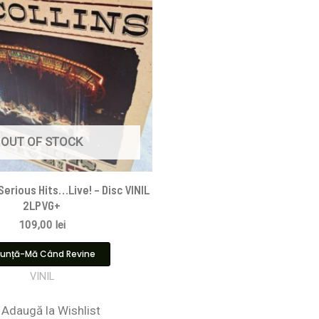
OUT OF STOCK
 Serious Hits…Live! – Disc VINIL
2LPVG+
109,00
lei
unță-Mă Când Revine
VINIL
Adaugă la Wishlist