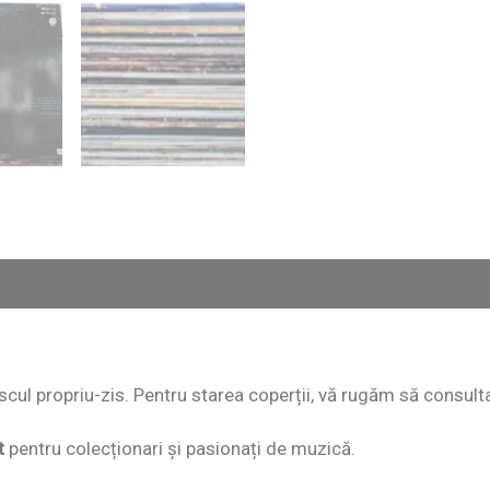
 discul propriu-zis. Pentru starea coperții, vă rugăm să consult
t
pentru colecționari și pasionați de muzică.