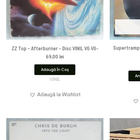
Supertramp 
ZZ Top – Afterburner – Disc VINIL VG VG-
69,00
lei
Adaugă În Coș
An
VINIL
Adaugă la Wishlist