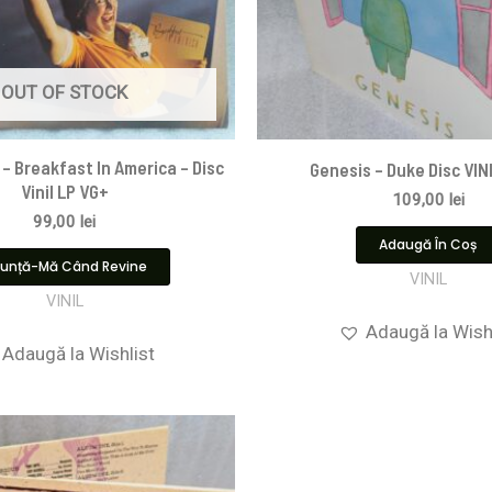
OUT OF STOCK
– Breakfast In America – Disc
Genesis – Duke Disc VIN
Vinil LP VG+
109,00
lei
99,00
lei
Adaugă În Coș
unță-Mă Când Revine
VINIL
VINIL
Adaugă la Wish
Adaugă la Wishlist