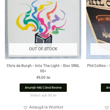
OUT OF STOCK
Chris de Burgh – Into The Light – Disc VINIL
Phil Collins –
VG+
49,00
lei
Anunță-Mă Când Revine
An
Viniluri sub 60 lei
Adaugă la Wishlist