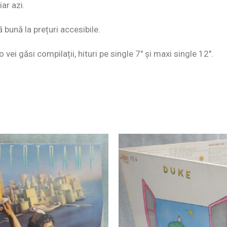
ar azi.
ă bună la prețuri accesibile.
o vei găsi compilații, hituri pe single 7″ și maxi single 12″.