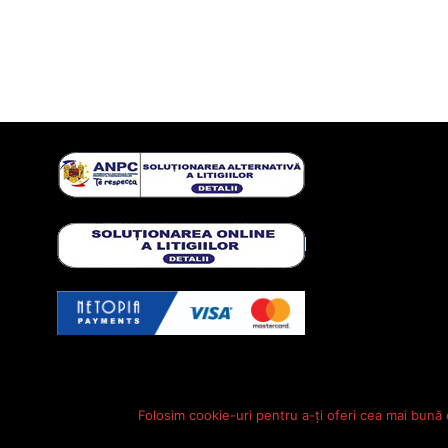
Folosim cookie-uri pentru a-ți oferi cea mai bună 