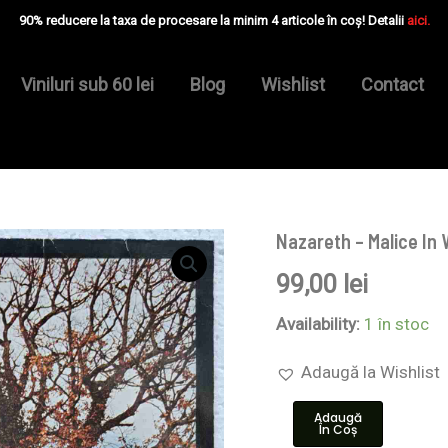
90% reducere la taxa de procesare la minim 4 articole în coș! Detalii
aici.
Viniluri sub 60 lei
Blog
Wishlist
Contact
Nazareth – Malice In
Cantitate
Nazareth
99,00
lei
–
Malice
In
Availability:
1 în stoc
Wonderland
-
Adaugă la Wishlist
Disc
VINIL
Adaugă
LP
În Coș
VG