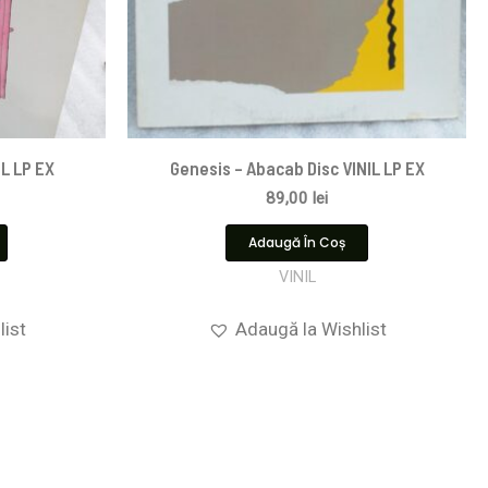
IL LP EX
Genesis – Abacab Disc VINIL LP EX
89,00
lei
Adaugă În Coș
VINIL
list
Adaugă la Wishlist