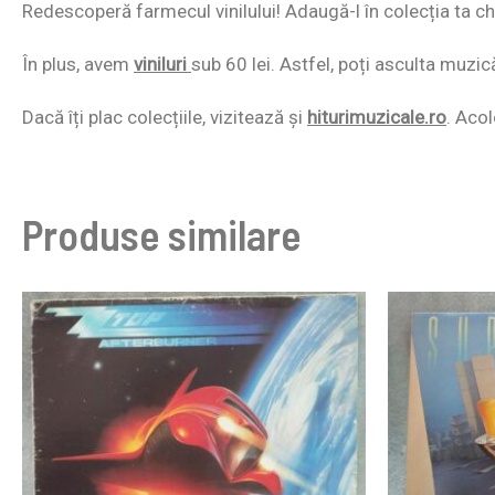
Redescoperă farmecul vinilului! Adaugă-l în colecția ta chi
În plus, avem
viniluri
sub 60 lei. Astfel, poți asculta muzic
Dacă îți plac colecțiile, vizitează și
hiturimuzicale.ro
. Acol
Produse similare