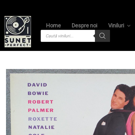
Skip
to
content
Home
Despre noi
Viniluri
Products
search