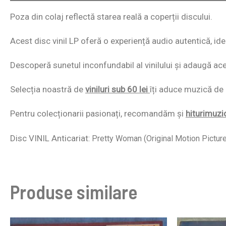
Poza din colaj reflectă starea reală a coperții discului.
Acest disc vinil LP oferă o experiență audio autentică, id
Descoperă sunetul inconfundabil al vinilului și adaugă acest
Selecția noastră de
viniluri sub 60 lei
îți aduce muzică de c
Pentru colecționarii pasionați, recomandăm și
hiturimuzi
Disc VINIL Anticariat
:
Pretty Woman (Original Motion Pictur
Produse similare