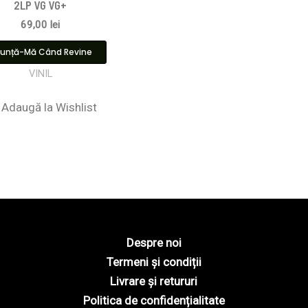
2LP VG VG+
69,00
lei
unță-Mă Când Revine
VINIL
Adaugă la Wishlist
Despre noi
Termeni și condiții
Livrare și retururi
Politica de confidențialitate