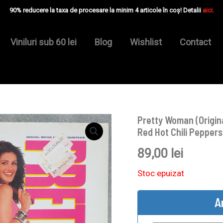
90% reducere la taxa de procesare la minim 4 articole în coș! Detalii
aici.
Viniluri sub 60 lei
Blog
Wishlist
Contact
Pretty Woman (Origina
Red Hot Chili Peppers
89,00
lei
Stoc epuizat
A