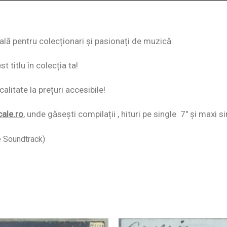
eală pentru colecționari și pasionați de muzică.
 titlu în colecția ta!
alitate la prețuri accesibile!
cale.ro
,
unde găsești compilații , hituri pe single 7″ și maxi si
e Soundtrack)