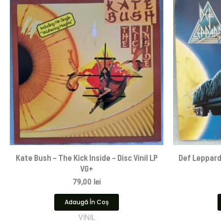
Kate Bush – The Kick Inside – Disc Vinil LP
Def Leppard
VG+
79,00
lei
Adaugă În Coș
VINIL