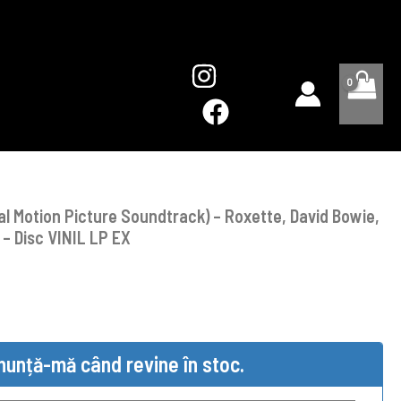
l Motion Picture Soundtrack) – Roxette, David Bowie,
 – Disc VINIL LP EX
nunță-mă când revine în stoc.