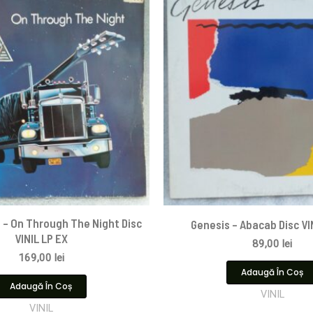
 – On Through The Night Disc
Genesis – Abacab Disc VI
VINIL LP EX
89,00
lei
169,00
lei
Adaugă În Coș
Adaugă În Coș
VINIL
VINIL