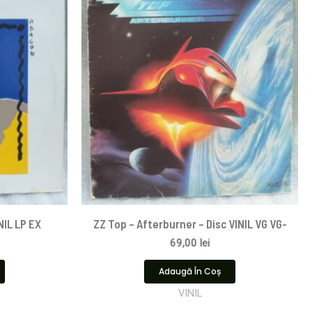
NIL LP EX
ZZ Top – Afterburner – Disc VINIL VG VG-
69,00
lei
Adaugă În Coș
VINIL