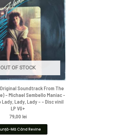
OUT OF STOCK
Original Soundtrack From The
e) – Michael Sembello Maniac -
Lady, Lady, Lady – – Disc vinil
LP VG+
79,00
lei
unță-Mă Când Revine