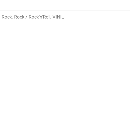
l Rock
,
Rock / Rock'n'Roll
,
VINIL