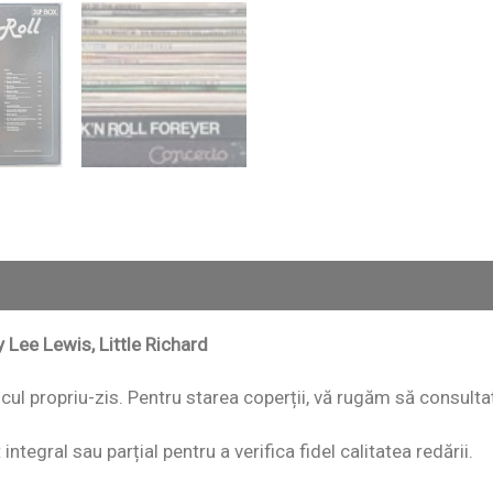
ry Lee Lewis, Little Richard
discul propriu-zis. Pentru starea coperții, vă rugăm să consulta
ntegral sau parțial pentru a verifica fidel calitatea redării.