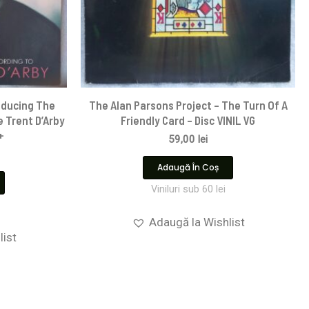
oducing The
The Alan Parsons Project – The Turn Of A
 Trent D’Arby
Friendly Card – Disc VINIL VG
+
59,00
lei
Adaugă În Coș
Viniluri sub 60 lei
Adaugă la Wishlist
list