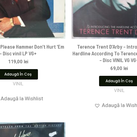
Please Hammer Don’t Hurt ‘Em
Terence Trent D’Arby – Intr
– Disc vinil LP VG+
Hardline According To Terence
– Disc VINIL VG VG
119,00
lei
69,00
lei
Adaugă În Coș
Adaugă În Coș
VINIL
VINIL
Adaugă la Wishlist
Adaugă la Wish