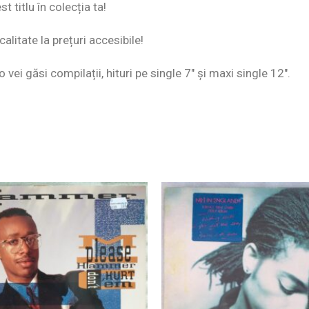
 titlu în colecția ta!
alitate la prețuri accesibile!
o vei găsi compilații, hituri pe single 7″ și maxi single 12″.