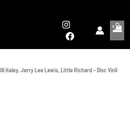
Bill
Haley,
Jerry
Lee
Lewis,
Little
Richard
-
Disc
Vinil
3LP
ill Haley, Jerry Lee Lewis, Little Richard – Disc Vinil
EX