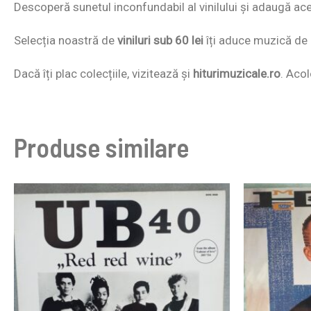
Descoperă sunetul inconfundabil al vinilului și adaugă acest
Selecția noastră de
viniluri sub 60 lei
îți aduce muzică de c
Dacă îți plac colecțiile, vizitează și
hiturimuzicale.ro
. Acol
Produse similare