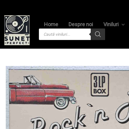
Skip
to
content
Home
Despre noi
Viniluri
Products
search