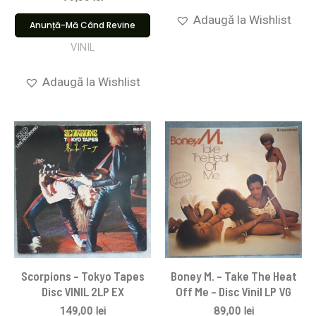
Adaugă la Wishlist
Anunță-Mă Când Revine
VINIL
Adaugă la Wishlist
Scorpions ‎– Tokyo Tapes
Boney M. – Take The Heat
Disc VINIL 2LP EX
Off Me – Disc Vinil LP VG
149,00
lei
89,00
lei