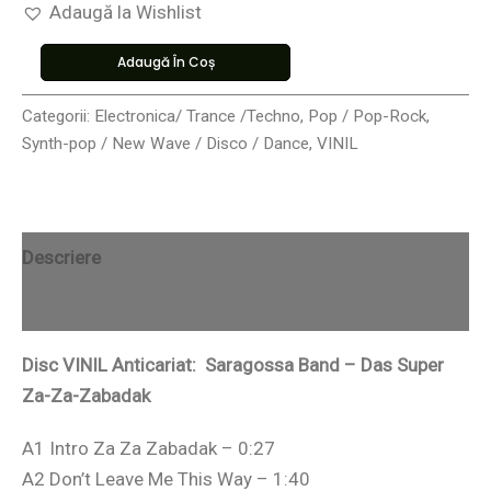
Adaugă la Wishlist
Adaugă În Coș
Categorii:
Electronica/ Trance /Techno
,
Pop / Pop-Rock
,
Synth-pop / New Wave / Disco / Dance
,
VINIL
Descriere
Recenzii (0)
Disc VINIL Anticariat: Saragossa Band – Das Super
Za-Za-Zabadak
A1 Intro Za Za Zabadak – 0:27
A2 Don’t Leave Me This Way – 1:40