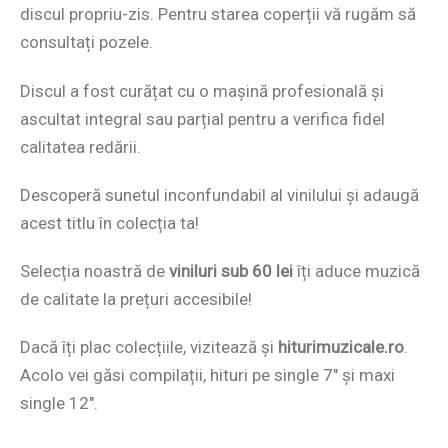
discul propriu-zis. Pentru starea coperții vă rugăm să
consultați pozele.
Discul a fost curățat cu o mașină profesională și
ascultat integral sau parțial pentru a verifica fidel
calitatea redării.
Descoperă sunetul inconfundabil al vinilului și adaugă
acest titlu în colecția ta!
Selecția noastră de
viniluri sub 60 lei
îți aduce muzică
de calitate la prețuri accesibile!
Dacă îți plac colecțiile, vizitează și
hiturimuzicale.ro
.
Acolo vei găsi compilații, hituri pe single 7″ și maxi
single 12″.