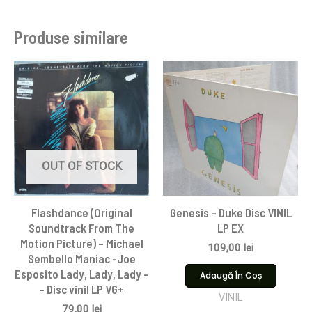
Produse similare
OUT OF STOCK
Flashdance (Original
Genesis – Duke Disc VINIL
Soundtrack From The
LP EX
Motion Picture) – Michael
109,00
lei
Sembello Maniac -Joe
Esposito Lady, Lady, Lady –
Adaugă În Coș
– Disc vinil LP VG+
VINIL
79,00
lei