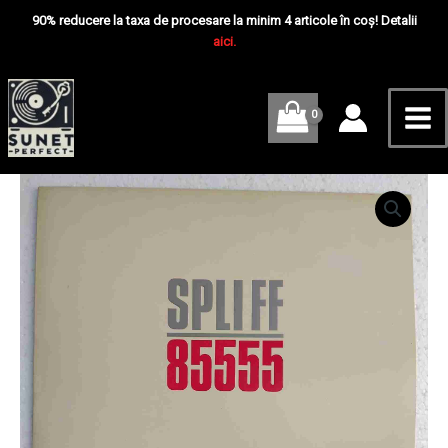
Skip
Mai
Disc
90% reducere la taxa de procesare la minim 4 articole în coș! Detalii
Vinil
to
aici.
Me
LP
content
EX
Cantitate
Spliff
–
85555
-
Disc
Vinil
LP
EX