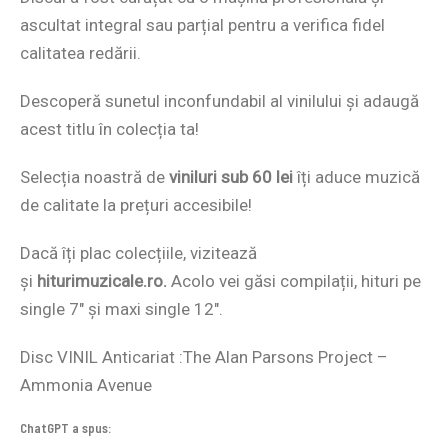
ascultat integral sau parțial pentru a verifica fidel
calitatea redării.
Descoperă sunetul inconfundabil al vinilului și adaugă
acest titlu în colecția ta!
Selecția noastră de
viniluri sub 60 lei
îți aduce muzică
de calitate la prețuri accesibile!
Dacă îți plac colecțiile, vizitează
și
hiturimuzicale.ro.
Acolo vei găsi compilații, hituri pe
single 7″ și maxi single 12″.
Disc VINIL Anticariat :The Alan Parsons Project –
Ammonia Avenue
ChatGPT a spus: