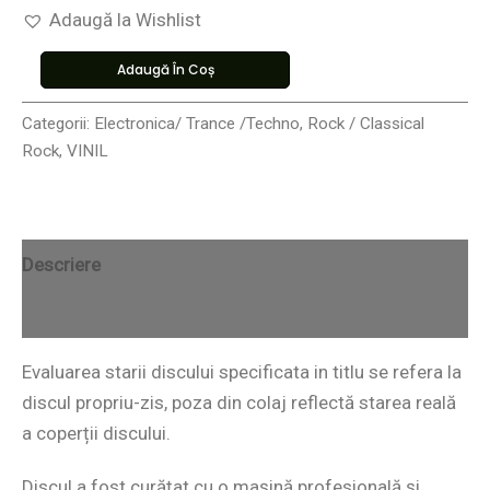
Adaugă la Wishlist
Adaugă În Coș
Categorii:
Electronica/ Trance /Techno
,
Rock / Classical
Rock
,
VINIL
Descriere
Recenzii (0)
Evaluarea starii discului specificata in titlu se refera la
discul propriu-zis, poza din colaj reflectă starea reală
a coperții discului.
Discul a fost curățat cu o mașină profesională și