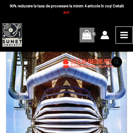
Skip
Mai
–
90% reducere la taxa de procesare la minim 4 articole în coș! Detalii
Ammonia
to
aici.
Me
Avenue
content
-
Disc
VINIL
LP
EX
Cantitate
The
Alan
Parsons
Project
–
Ammonia
Avenue
-
Disc
VINIL
LP
EX