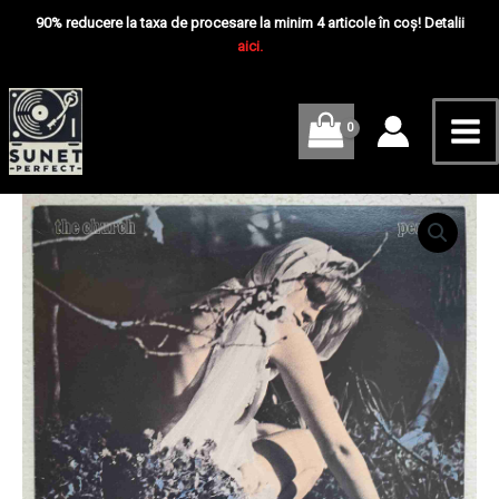
Skip
Mai
-
90% reducere la taxa de procesare la minim 4 articole în coș! Detalii
Disc
to
aici.
Me
VINIL
content
LP
VG+
Cantitate
The
Church
–
Persia
-
Disc
VINIL
LP
VG+