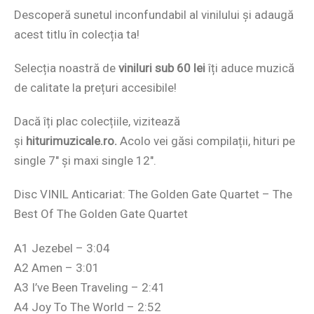
Descoperă sunetul inconfundabil al vinilului și adaugă
acest titlu în colecția ta!
Selecția noastră de
viniluri sub 60 lei
îți aduce muzică
de calitate la prețuri accesibile!
Dacă îți plac colecțiile, vizitează
și
hiturimuzicale.ro.
Acolo vei găsi compilații, hituri pe
single 7″ și maxi single 12″.
Disc VINIL Anticariat: The Golden Gate Quartet – The
Best Of The Golden Gate Quartet
A1 Jezebel – 3:04
A2 Amen – 3:01
A3 I’ve Been Traveling – 2:41
A4 Joy To The World – 2:52