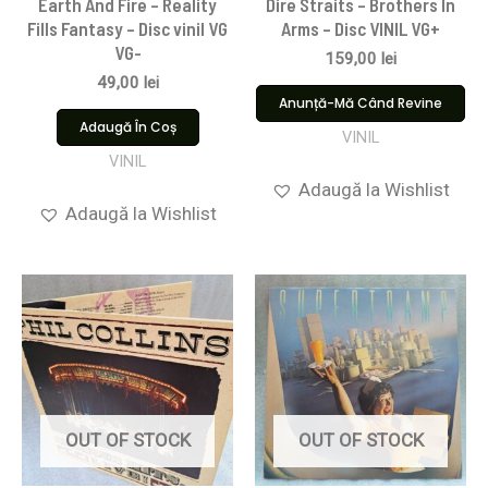
Earth And Fire – Reality
Dire Straits ‎– Brothers In
Fills Fantasy – Disc vinil VG
Arms – Disc VINIL VG+
VG-
159,00
lei
49,00
lei
Anunță-Mă Când Revine
Adaugă În Coș
VINIL
VINIL
Adaugă la Wishlist
Adaugă la Wishlist
OUT OF STOCK
OUT OF STOCK