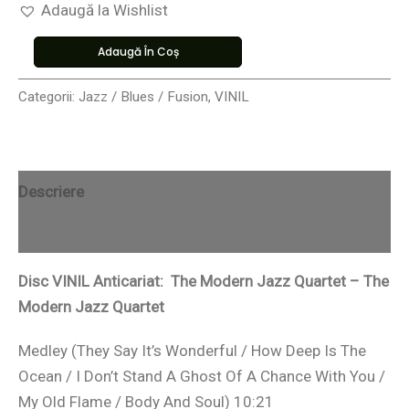
Adaugă la Wishlist
Adaugă În Coș
Categorii:
Jazz / Blues / Fusion
,
VINIL
Descriere
Recenzii (0)
Disc VINIL Anticariat: The Modern Jazz Quartet – The
Modern Jazz Quartet
Medley (They Say It’s Wonderful / How Deep Is The
Ocean / I Don’t Stand A Ghost Of A Chance With You /
My Old Flame / Body And Soul) 10:21