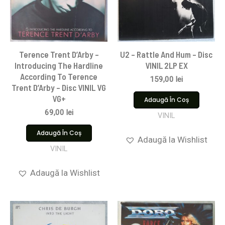
Terence Trent D’Arby –
U2 – Rattle And Hum – Disc
Introducing The Hardline
VINIL 2LP EX
According To Terence
159,00
lei
Trent D’Arby – Disc VINIL VG
VG+
Adaugă În Coș
69,00
lei
VINIL
Adaugă În Coș
Adaugă la Wishlist
VINIL
Adaugă la Wishlist