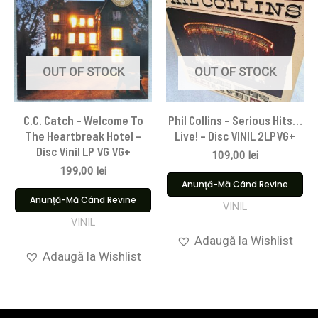
OUT OF STOCK
OUT OF STOCK
C.C. Catch – Welcome To
Phil Collins – Serious Hits…
The Heartbreak Hotel –
Live! – Disc VINIL 2LPVG+
Disc Vinil LP VG VG+
109,00
lei
199,00
lei
Anunță-Mă Când Revine
Anunță-Mă Când Revine
VINIL
VINIL
Adaugă la Wishlist
Adaugă la Wishlist