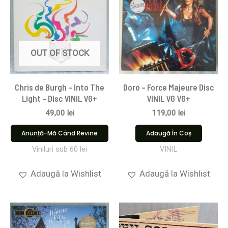
OUT OF STOCK
Chris de Burgh – Into The
Doro – Force Majeure Disc
Light – Disc VINIL VG+
VINIL VG VG+
49,00
lei
119,00
lei
Anunță-Mă Când Revine
Adaugă În Coș
Viniluri sub 60 lei
VINIL
Adaugă la Wishlist
Adaugă la Wishlist