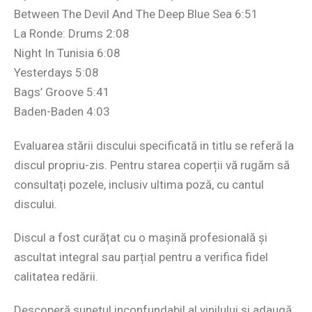
Between The Devil And The Deep Blue Sea 6:51
La Ronde: Drums 2:08
Night In Tunisia 6:08
Yesterdays 5:08
Bags’ Groove 5:41
Baden-Baden 4:03
Evaluarea stării discului specificată in titlu se referă la
discul propriu-zis. Pentru starea coperții vă rugăm să
consultați pozele, inclusiv ultima poză, cu cantul
discului.
Discul a fost curățat cu o mașină profesională și
ascultat integral sau parțial pentru a verifica fidel
calitatea redării.
Descoperă sunetul inconfundabil al vinilului și adaugă