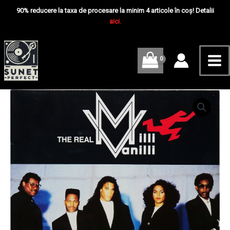
Skip
Mai
90% reducere la taxa de procesare la minim 4 articole în coș! Detalii
to
aici.
Me
content