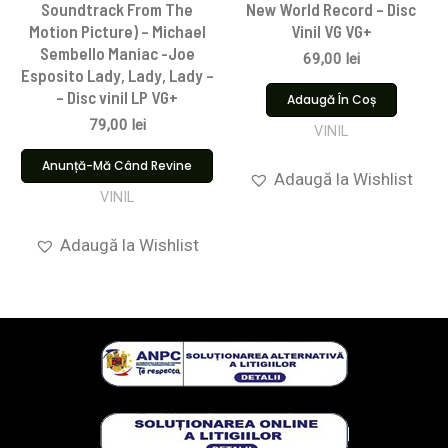
Soundtrack From The
New World Record – Disc
Motion Picture) – Michael
Vinil VG VG+
Sembello Maniac -Joe
69,00
lei
Esposito Lady, Lady, Lady –
– Disc vinil LP VG+
Adaugă În Coș
79,00
lei
VINIL
Anunță-Mă Când Revine
Adaugă la Wishlist
VINIL
Adaugă la Wishlist