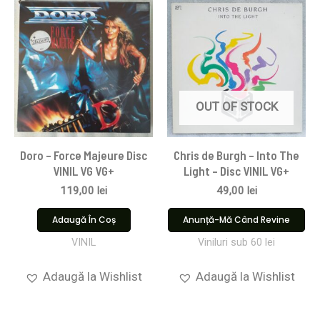
OUT OF STOCK
Doro – Force Majeure Disc
Chris de Burgh – Into The
VINIL VG VG+
Light – Disc VINIL VG+
119,00
lei
49,00
lei
Adaugă În Coș
Anunță-Mă Când Revine
VINIL
Viniluri sub 60 lei
Adaugă la Wishlist
Adaugă la Wishlist