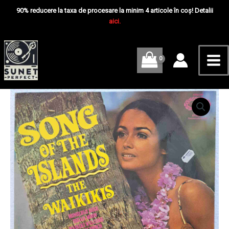
Skip
Mai
Of
90% reducere la taxa de procesare la minim 4 articole în coș! Detalii
The
to
aici.
Me
Islands
content
–
Disc
VINIL
LP
VG
UK
Cantitate
The
Waikikis
–
Song
Of
The
Islands
–
Disc
VINIL
LP
VG
UK