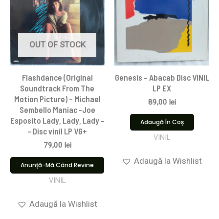
OUT OF STOCK
Flashdance (Original
Genesis – Abacab Disc VINIL
Soundtrack From The
LP EX
Motion Picture) – Michael
89,00
lei
Sembello Maniac -Joe
Esposito Lady, Lady, Lady –
Adaugă În Coș
– Disc vinil LP VG+
VINIL
79,00
lei
Adaugă la Wishlist
Anunță-Mă Când Revine
VINIL
Adaugă la Wishlist