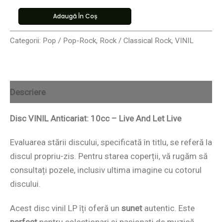
Adaugă În Coș
Categorii:
Pop / Pop-Rock
,
Rock / Classical Rock
,
VINIL
Descriere
Disc VINIL Anticariat: 10cc – Live And Let Live
Evaluarea stării discului, specificată în titlu, se referă la
discul propriu-zis. Pentru starea coperții, vă rugăm să
consultați pozele, inclusiv ultima imagine cu cotorul
discului.
Acest disc vinil LP îți oferă un
sunet
autentic. Este
perfect
pentru colecționari și pasionați de muzică.