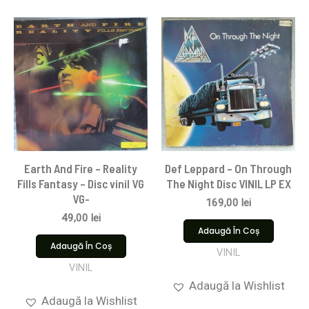
Earth And Fire – Reality
Def Leppard – On Through
Fills Fantasy – Disc vinil VG
The Night Disc VINIL LP EX
VG-
169,00
lei
49,00
lei
Adaugă În Coș
Adaugă În Coș
VINIL
VINIL
Adaugă la Wishlist
Adaugă la Wishlist