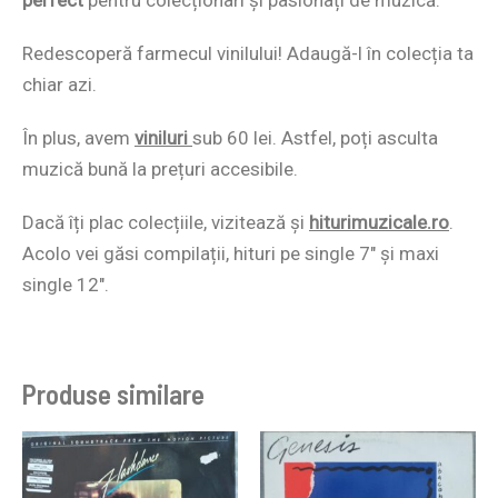
Redescoperă farmecul vinilului! Adaugă-l în colecția ta
chiar azi.
În plus, avem
viniluri
sub 60 lei. Astfel, poți asculta
muzică bună la prețuri accesibile.
Dacă îți plac colecțiile, vizitează și
hiturimuzicale.ro
.
Acolo vei găsi compilații, hituri pe single 7″ și maxi
single 12″.
Produse similare