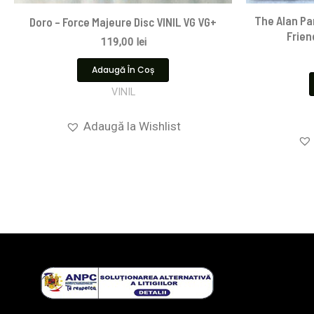
The Alan Pa
Doro – Force Majeure Disc VINIL VG VG+
Frien
119,00
lei
Adaugă În Coș
VINIL
Adaugă la Wishlist