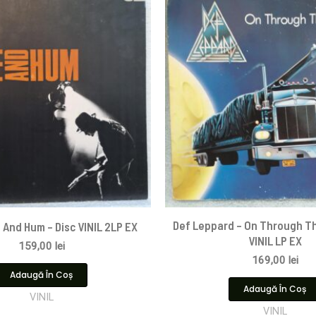
Def Leppard – On Through Th
 And Hum – Disc VINIL 2LP EX
VINIL LP EX
159,00
lei
169,00
lei
Adaugă În Coș
Adaugă În Coș
VINIL
VINIL