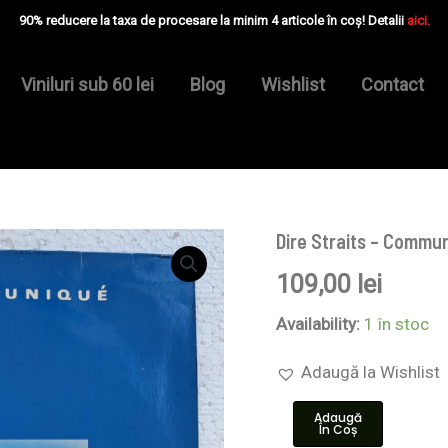
90% reducere la taxa de procesare la minim 4 articole în coș! Detalii
aici.
Viniluri sub 60 lei
Blog
Wishlist
Contact
Dire Straits – Commun
Cantitate
Dire
109,00
lei
Straits
–
Communiqué
Availability:
1 în stoc
-
Disc
Adaugă la Wishlist
VINIL
LP
Adaugă
VG
În Coș
VG-