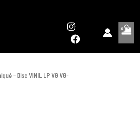
-
Disc
VINIL
LP
VG
VG-
iqué – Disc VINIL LP VG VG-