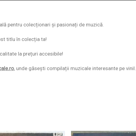
eală pentru colecționari și pasionați de muzică.
 titlu în colecția ta!
alitate la prețuri accesibile!
cale.ro
,
unde găsești compilații muzicale interesante pe vinil.