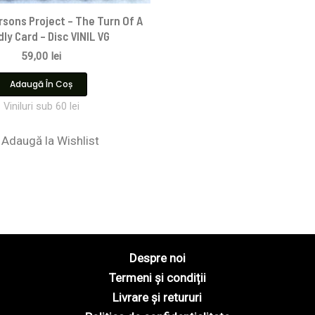
rsons Project – The Turn Of A
dly Card – Disc VINIL VG
59,00
lei
Adaugă În Coș
Viniluri sub 60 lei
Adaugă la Wishlist
Despre noi
Termeni și condiții
Livrare și retururi