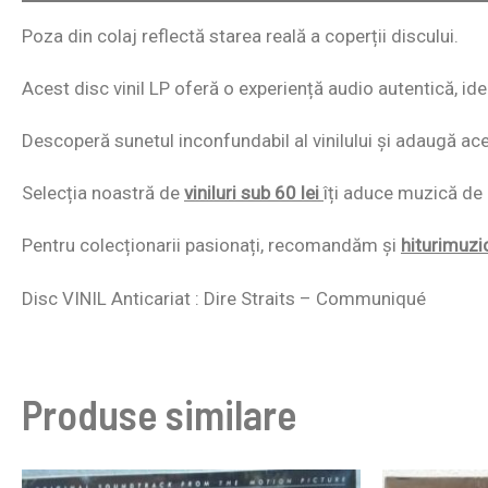
Poza din colaj reflectă starea reală a coperții discului.
Acest disc vinil LP oferă o experiență audio autentică, id
Descoperă sunetul inconfundabil al vinilului și adaugă acest
Selecția noastră de
viniluri sub 60 lei
îți aduce muzică de c
Pentru colecționarii pasionați, recomandăm și
hiturimuzi
Disc VINIL Anticariat : Dire Straits – Communiqué
Produse similare