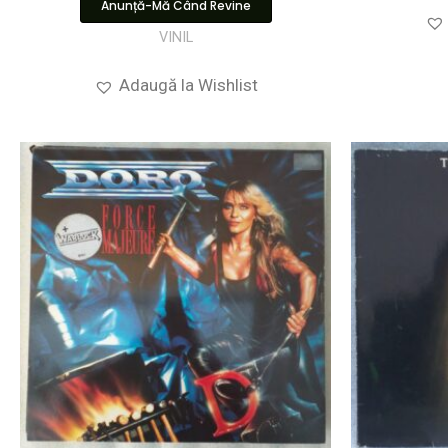
Anunță-Mă Când Revine
VINIL
Adaugă la Wishlist