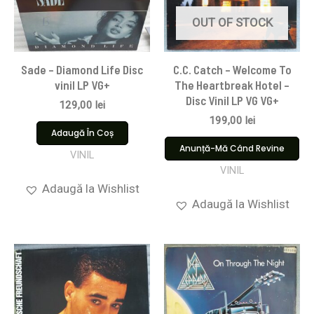
OUT OF STOCK
Sade – Diamond Life Disc
C.C. Catch – Welcome To
vinil LP VG+
The Heartbreak Hotel –
Disc Vinil LP VG VG+
129,00
lei
199,00
lei
Adaugă În Coș
Anunță-Mă Când Revine
VINIL
VINIL
Adaugă la Wishlist
Adaugă la Wishlist