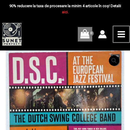
Skip
Mai
–
90% reducere la taxa de procesare la minim 4 articole în coș! Detalii
D.S.C.
to
aici.
Me
At
content
The
European
Jazz
Festival
–
Disc
Cantitate
VINIL
Dutch
LP
Swing
VG
College
Band
–
D.S.C.
At
The
European
Jazz
Festival
–
Disc