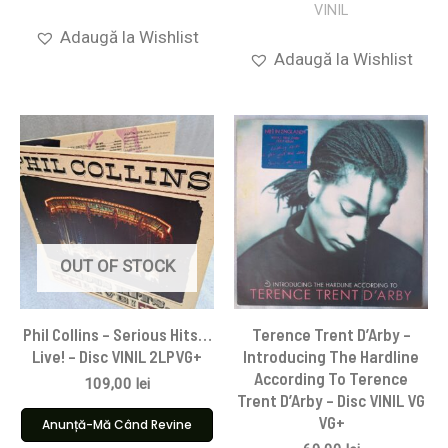
VINIL
Adaugă la Wishlist
Adaugă la Wishlist
OUT OF STOCK
Phil Collins – Serious Hits…
Terence Trent D’Arby –
Live! – Disc VINIL 2LPVG+
Introducing The Hardline
According To Terence
109,00
lei
Trent D’Arby – Disc VINIL VG
VG+
Anunță-Mă Când Revine