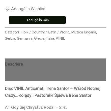
Adaugă la Wishlist
Adaugă În Coș
Categorii:
Folk / Country / Latin / World
,
Muzica Ungaria,
Serbia, Germania, Grecia, Italia
,
VINIL
Descriere
Recenzii (0)
Disc VINIL Anticariat: Irena Santor ‎– Wśród Nocnej
Ciszy… Kolędy I Pastorałki Śpiewa Irena Santor
A1 Gdy Się Chrystus Rodzi – 2:45