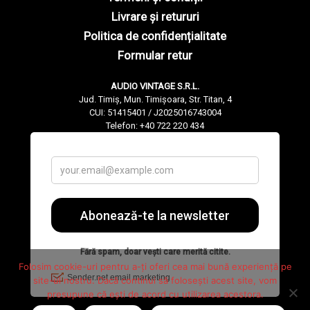
Livrare și retururi
Politica de confidențialitate
Formular retur
AUDIO VINTAGE S.R.L.
Jud. Timiș, Mun. Timișoara, Str. Titan, 4
CUI: 51415401 / J2025016743004
Telefon: +40 722 220 434
Folosim cookie-uri pentru a-ți oferi cea mai bună experiență pe
site-ul nostru. Dacă continui să folosești acest site, vom
presupune că ești de acord cu utilizarea acestora.