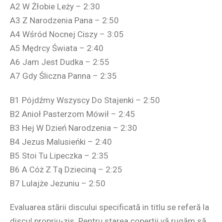
A2 W Żłobie Leży – 2:30
A3 Z Narodzenia Pana – 2:50
A4 Wśród Nocnej Ciszy – 3:05
A5 Mędrcy Świata – 2:40
A6 Jam Jest Dudka – 2:55
A7 Gdy Śliczna Panna – 2:35
B1 Pójdźmy Wszyscy Do Stajenki – 2:50
B2 Anioł Pasterzom Mówił – 2:45
B3 Hej W Dzień Narodzenia – 2:30
B4 Jezus Malusieńki – 2:40
B5 Stoi Tu Lipeczka – 2:35
B6 A Cóż Z Tą Dzieciną – 2:25
B7 Lulajże Jezuniu – 2:50
Evaluarea stării discului specificată in titlu se referă la
discul propriu-zis. Pentru starea coperții vă rugăm să