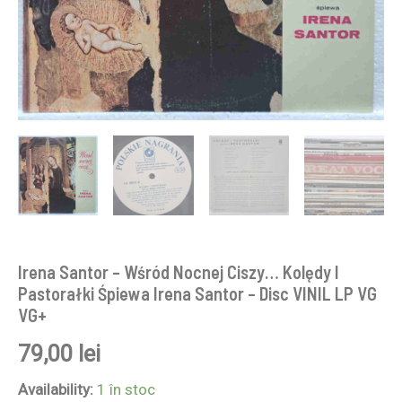
Disc
VINIL
LP
VG
VG+
Irena Santor ‎– Wśród Nocnej Ciszy… Kolędy I
Pastorałki Śpiewa Irena Santor – Disc VINIL LP VG
VG+
79,00
lei
Availability:
1 în stoc