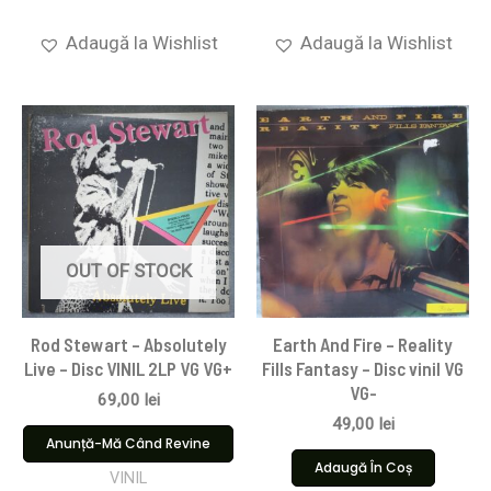
Adaugă la Wishlist
Adaugă la Wishlist
OUT OF STOCK
Rod Stewart – Absolutely
Earth And Fire – Reality
Live – Disc VINIL 2LP VG VG+
Fills Fantasy – Disc vinil VG
VG-
69,00
lei
49,00
lei
Anunță-Mă Când Revine
Adaugă În Coș
VINIL